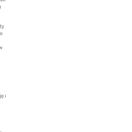
ą
ty
to
 w
ę i
.
.