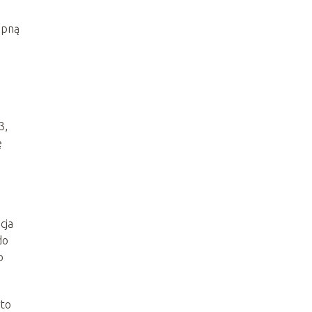
ępną
3,
ę
cja
do
o
rto