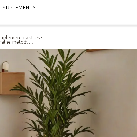
SUPLEMENTY
 suplement na stres?
ralne metody
enia sobie ze stresem