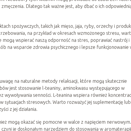
a zmęczenia. Dlatego tak ważne jest, aby dbać o ich odpowiedni
ach spożywczych, takich jak mięso, jaja, ryby, orzechy i produk
trzebowania, na przykład w okresach wzmożonego stresu, war
mogą wspierać naszą odporność na stres, poprawiać nastrój i
sób na wsparcie zdrowia psychicznego i lepsze funkcjonowanie
uwagę na naturalne metody relaksacji, które mogą skutecznie
bów jest stosowanie l-teaniny, aminokwasu występującego w
bez wywoływania senności. L-teanina wspiera również koncentracj
 w sytuacjach stresowych. Warto rozważyć jej suplementację lub
ci z jej działania.
również mogą okazać się pomocne w walce z napięciem nerwowym
 co czyni je doskonałym narzędziem do stosowania w aromaterapii