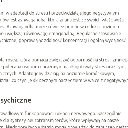
m w adaptacji do stresu i przeciwdziałają jego negatywnym
ów jest ashwagandha, która znana jest ze swoich właściwości
tres. Ashwagandha może również pomóc w redukcji poziomu
cie i większą równowagę emocjonalną. Regularne stosowanie
iczne, poprawiając zdolność koncentracji i ogólną wydajność
a rosea, która pomaga zwiększyć odporność na stres i zmniejs
nie polecana osobom narażonym na długotrwały stres oraz tym,
ychicznych. Adaptogeny działają na poziomie komórkowym,
izmu, co czyni je skutecznym narzędziem w walce z negatywny
psychiczne
prawidłowym funkcjonowaniu układu nerwowego. Szczególnie
ne dla syntezy neurotransmiterów, które wpływają na nasze
em. Niedobory tych witamin mogą prowadzić do zaburzeń nastro