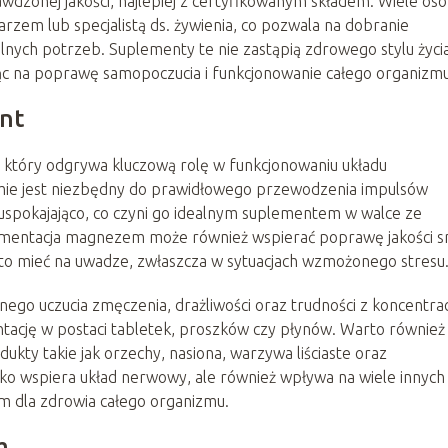
wdzonej jakości, najlepiej z certyfikowanym składem. Wiele os
karzem lub specjalistą ds. żywienia, co pozwala na dobranie
nych potrzeb. Suplementy te nie zastąpią zdrowego stylu życia
ąc na poprawę samopoczucia i funkcjonowanie całego organizmu
nt
 który odgrywa kluczową rolę w funkcjonowaniu układu
ie jest niezbędny do prawidłowego przewodzenia impulsów
 uspokajająco, co czyni go idealnym suplementem w walce ze
ementacja magnezem może również wspierać poprawę jakości s
rto mieć na uwadze, zwłaszcza w sytuacjach wzmożonego stresu
 uczucia zmęczenia, drażliwości oraz trudności z koncentrac
ntację w postaci tabletek, proszków czy płynów. Warto również
kty takie jak orzechy, nasiona, warzywa liściaste oraz
ko wspiera układ nerwowy, ale również wpływa na wiele innych
m dla zdrowia całego organizmu.
m