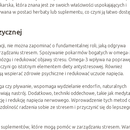
ekarska, która znana jest ze swoich właściwości uspokajających i
ywana w postaci herbaty lub suplementu, co czyni ją łatwo dost
zycznej
ji, nie można zapominać o fundamentalnej roli, jaką odgrywa
 zarządzaniu stresem. Spożywanie pokarmów bogatych w omega-
e mózgu i redukować objawy stresu. Omega-3 wpływa na popraw
 czyni go istotnym elementem diety antystresowej. Również
gą wspierać zdrowie psychiczne i redukować uczucie napięcia.
joga czy pływanie, wspomaga wydzielanie endorfin, naturalnych
wiają nastrój. Dodatkowo, techniki oddechowe, takie jak medyta
cję i redukcję napięcia nerwowego. Wprowadzenie tych metod 
dolność radzenia sobie ze stresem i przyczynić się do lepszeg
 i suplementów, które mogą pomóc w zarządzaniu stresem. Wa