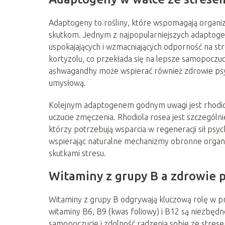
Adaptogeny to rośliny, które wspomagają organiz
skutkom. Jednym z najpopularniejszych adaptogen
uspokajających i wzmacniających odporność na s
kortyzolu, co przekłada się na lepsze samopoczu
ashwagandhy może wspierać również zdrowie psych
umysłową.
Kolejnym adaptogenem godnym uwagi jest rhodiol
uczucie zmęczenia. Rhodiola rosea jest szczegól
którzy potrzebują wsparcia w regeneracji sił ps
wspierając naturalne mechanizmy obronne organ
skutkami stresu.
Witaminy z grupy B a zdrowie 
Witaminy z grupy B odgrywają kluczową rolę w 
witaminy B6, B9 (kwas foliowy) i B12 są niezbęd
samopoczucie i zdolność radzenia sobie ze stres