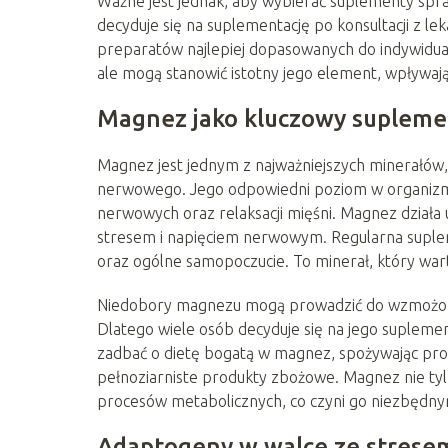
Ważne jest jednak, aby wybierać suplementy spra
decyduje się na suplementację po konsultacji z le
preparatów najlepiej dopasowanych do indywidual
ale mogą stanowić istotny jego element, wpływaj
Magnez jako kluczowy supleme
Magnez jest jednym z najważniejszych minerałów,
nerwowego. Jego odpowiedni poziom w organizm
nerwowych oraz relaksacji mięśni. Magnez działa
stresem i napięciem nerwowym. Regularna supl
oraz ogólne samopoczucie. To minerał, który wa
Niedobory magnezu mogą prowadzić do wzmożonego
Dlatego wiele osób decyduje się na jego supleme
zadbać o dietę bogatą w magnez, spożywając produ
pełnoziarniste produkty zbożowe. Magnez nie tyl
procesów metabolicznych, co czyni go niezbędny
Adaptogeny w walce ze strese