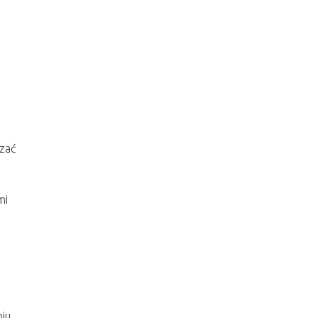
zać
mi
ju,