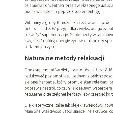
osłabienia koncentracji oraz zwiększonego uczuci
podaż w diecie lub poprzez suplementację.
Witaminy z grupy B można znaleźć w wielu produkt
pełnoziarniste. W przypadku zwiększonego zapo
rozważyć suplementację. Suplementy witaminowe 
zwiększać ogólną energię życiową. To prosty spo
codziennym życiu.
Naturalne metody relaksacji
Obok suplementów diety, warto również zwrócić 
redukować poziom stresu. Jednym z takich sposo
zielonej herbacie, który promuje stan relaksacji 
poprawia nastrój, co czyni ją idealnym wsparciem
regularne picie zielonej herbaty, aby czerpać korzyś
Olejki eteryczne, takie jak olejek lawendowy, 
Mają one właściwości uspokajające i relaksujące,