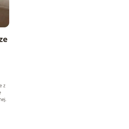
ze
e z
e
nej.