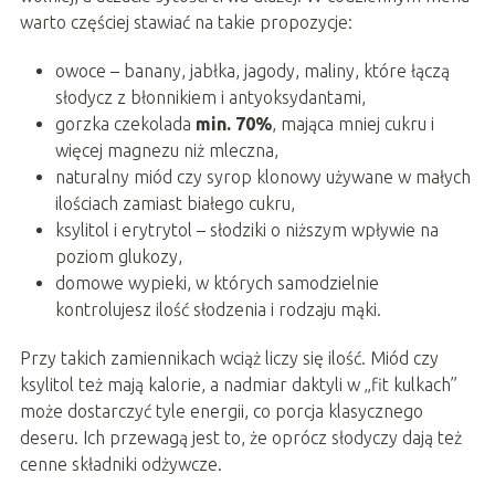
warto częściej stawiać na takie propozycje:
owoce – banany, jabłka, jagody, maliny, które łączą
słodycz z błonnikiem i antyoksydantami,
gorzka czekolada
min. 70%
, mająca mniej cukru i
więcej magnezu niż mleczna,
naturalny miód czy syrop klonowy używane w małych
ilościach zamiast białego cukru,
ksylitol i erytrytol – słodziki o niższym wpływie na
poziom glukozy,
domowe wypieki, w których samodzielnie
kontrolujesz ilość słodzenia i rodzaju mąki.
Przy takich zamiennikach wciąż liczy się ilość. Miód czy
ksylitol też mają kalorie, a nadmiar daktyli w „fit kulkach”
może dostarczyć tyle energii, co porcja klasycznego
deseru. Ich przewagą jest to, że oprócz słodyczy dają też
cenne składniki odżywcze.