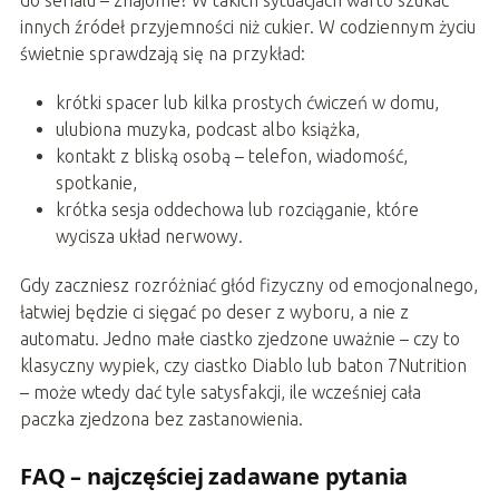
do serialu – znajome? W takich sytuacjach warto szukać
innych źródeł przyjemności niż cukier. W codziennym życiu
świetnie sprawdzają się na przykład:
krótki spacer lub kilka prostych ćwiczeń w domu,
ulubiona muzyka, podcast albo książka,
kontakt z bliską osobą – telefon, wiadomość,
spotkanie,
krótka sesja oddechowa lub rozciąganie, które
wycisza układ nerwowy.
Gdy zaczniesz rozróżniać głód fizyczny od emocjonalnego,
łatwiej będzie ci sięgać po deser z wyboru, a nie z
automatu. Jedno małe ciastko zjedzone uważnie – czy to
klasyczny wypiek, czy ciastko Diablo lub baton 7Nutrition
– może wtedy dać tyle satysfakcji, ile wcześniej cała
paczka zjedzona bez zastanowienia.
FAQ – najczęściej zadawane pytania