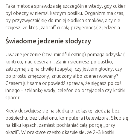
Taka metoda sprawdza się szczególnie wtedy, gdy cukier
był obecny w niemal każdym posiłku. Organizm ma czas,
by przyzwyczaić się do mniej słodkich smaków, a ty nie
czujesz, że ktoś „zabrał” ci całą przyjemność z jedzenia.
Świadome jedzenie słodyczy
Uważne jedzenie (tzw. mindful eating) pomaga odzyskać
kontrolę nad deserami. Zanim sięgniesz po ciastko,
zatrzymaj się na chwilę i zapytaj: czy jestem głodny, czy
po prostu zmęczony, znudzony albo zdenerwowany?
Czasem już sama odpowiedź sprawia, że sięgasz po coś
innego – szklankę wody, telefon do przyjaciela czy krótki
spacer.
Kiedy decydujesz się na słodką przekąskę, zjedz ją bez
pośpiechu, bez telefonu, komputera i telewizora. Skup się
na kilku kęsach, zamiast pochłaniać całą porcję „przy
okazji”. W praktyce często okazuje się, że 2–3 kostki