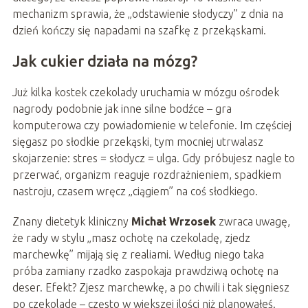
mechanizm sprawia, że „odstawienie słodyczy” z dnia na
dzień kończy się napadami na szafkę z przekąskami.
Jak cukier działa na mózg?
Już kilka kostek czekolady uruchamia w mózgu ośrodek
nagrody podobnie jak inne silne bodźce – gra
komputerowa czy powiadomienie w telefonie. Im częściej
sięgasz po słodkie przekąski, tym mocniej utrwalasz
skojarzenie: stres = słodycz = ulga. Gdy próbujesz nagle to
przerwać, organizm reaguje rozdrażnieniem, spadkiem
nastroju, czasem wręcz „ciągiem” na coś słodkiego.
Znany dietetyk kliniczny
Michał Wrzosek
zwraca uwagę,
że rady w stylu „masz ochotę na czekoladę, zjedz
marchewkę” mijają się z realiami. Według niego taka
próba zamiany rzadko zaspokaja prawdziwą ochotę na
deser. Efekt? Zjesz marchewkę, a po chwili i tak sięgniesz
po czekoladę – często w większej ilości niż planowałeś.