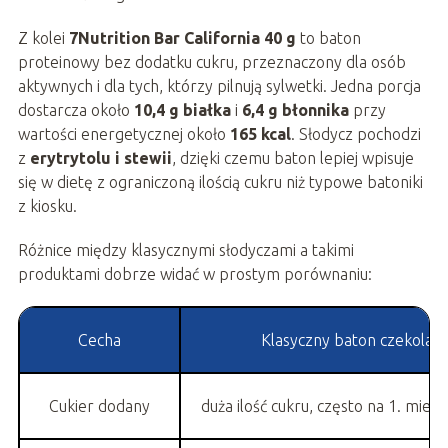
Z kolei
7Nutrition Bar California 40 g
to baton
proteinowy bez dodatku cukru, przeznaczony dla osób
aktywnych i dla tych, którzy pilnują sylwetki. Jedna porcja
dostarcza około
10,4 g białka
i
6,4 g błonnika
przy
wartości energetycznej około
165 kcal
. Słodycz pochodzi
z
erytrytolu i stewii
, dzięki czemu baton lepiej wpisuje
się w dietę z ograniczoną ilością cukru niż typowe batoniki
z kiosku.
Różnice między klasycznymi słodyczami a takimi
produktami dobrze widać w prostym porównaniu:
Cecha
Klasyczny baton czekola
Cukier dodany
duża ilość cukru, często na 1. miejs