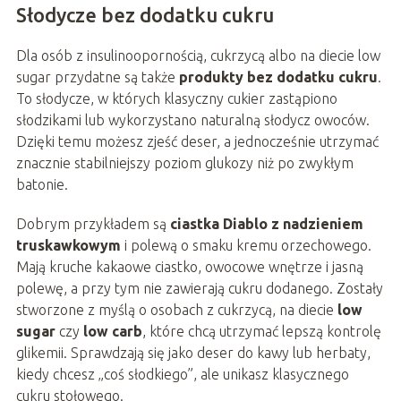
Słodycze bez dodatku cukru
Dla osób z insulinoopornością, cukrzycą albo na diecie low
sugar przydatne są także
produkty bez dodatku cukru
.
To słodycze, w których klasyczny cukier zastąpiono
słodzikami lub wykorzystano naturalną słodycz owoców.
Dzięki temu możesz zjeść deser, a jednocześnie utrzymać
znacznie stabilniejszy poziom glukozy niż po zwykłym
batonie.
Dobrym przykładem są
ciastka Diablo z nadzieniem
truskawkowym
i polewą o smaku kremu orzechowego.
Mają kruche kakaowe ciastko, owocowe wnętrze i jasną
polewę, a przy tym nie zawierają cukru dodanego. Zostały
stworzone z myślą o osobach z cukrzycą, na diecie
low
sugar
czy
low carb
, które chcą utrzymać lepszą kontrolę
glikemii. Sprawdzają się jako deser do kawy lub herbaty,
kiedy chcesz „coś słodkiego”, ale unikasz klasycznego
cukru stołowego.