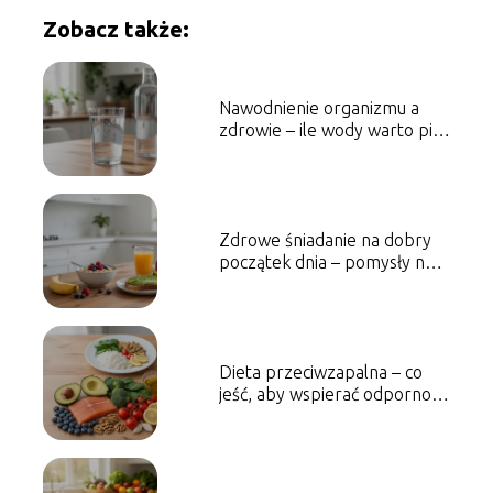
Zobacz także:
Nawodnienie organizmu a
zdrowie – ile wody warto pić
każdego dnia?
Zdrowe śniadanie na dobry
początek dnia – pomysły na
szybkie i wartościowe posiłki
Dieta przeciwzapalna – co
jeść, aby wspierać odporność
i dobre samopoczucie?