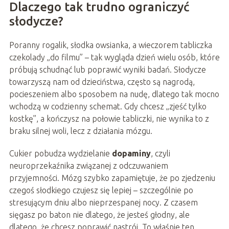
Dlaczego tak trudno ograniczyć
słodycze?
Poranny rogalik, słodka owsianka, a wieczorem tabliczka
czekolady „do filmu” – tak wygląda dzień wielu osób, które
próbują schudnąć lub poprawić wyniki badań. Słodycze
towarzyszą nam od dzieciństwa, często są nagrodą,
pocieszeniem albo sposobem na nudę, dlatego tak mocno
wchodzą w codzienny schemat. Gdy chcesz „zjeść tylko
kostkę”, a kończysz na połowie tabliczki, nie wynika to z
braku silnej woli, lecz z działania mózgu.
Cukier pobudza wydzielanie
dopaminy
, czyli
neuroprzekaźnika związanej z odczuwaniem
przyjemności. Mózg szybko zapamiętuje, że po zjedzeniu
czegoś słodkiego czujesz się lepiej – szczególnie po
stresującym dniu albo nieprzespanej nocy. Z czasem
sięgasz po baton nie dlatego, że jesteś głodny, ale
dlatego, że chcesz poprawić nastrój. To właśnie ten