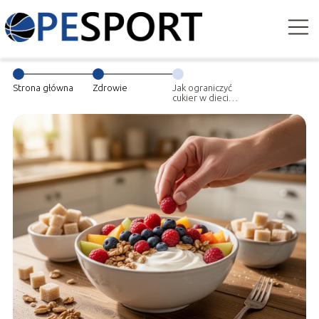
Strona główna
Zdrowie
Jak ograniczyć
cukier w diecie i
nie rezygnować
z przyjemności
jedzenia?