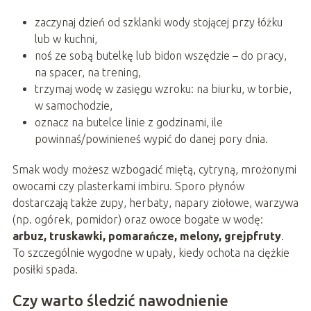
zaczynaj dzień od szklanki wody stojącej przy łóżku
lub w kuchni,
noś ze sobą butelkę lub bidon wszędzie – do pracy,
na spacer, na trening,
trzymaj wodę w zasięgu wzroku: na biurku, w torbie,
w samochodzie,
oznacz na butelce linie z godzinami, ile
powinnaś/powinieneś wypić do danej pory dnia.
Smak wody możesz wzbogacić miętą, cytryną, mrożonymi
owocami czy plasterkami imbiru. Sporo płynów
dostarczają także zupy, herbaty, napary ziołowe, warzywa
(np. ogórek, pomidor) oraz owoce bogate w wodę:
arbuz, truskawki, pomarańcze, melony, grejpfruty
.
To szczególnie wygodne w upały, kiedy ochota na ciężkie
posiłki spada.
Czy warto śledzić nawodnienie