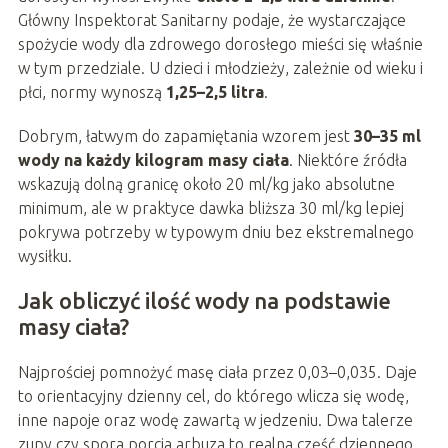
Główny Inspektorat Sanitarny podaje, że wystarczające
spożycie wody dla zdrowego dorosłego mieści się właśnie
w tym przedziale. U dzieci i młodzieży, zależnie od wieku i
płci, normy wynoszą
1,25–2,5 litra
.
Dobrym, łatwym do zapamiętania wzorem jest
30–35 ml
wody na każdy kilogram masy ciała
. Niektóre źródła
wskazują dolną granicę około 20 ml/kg jako absolutne
minimum, ale w praktyce dawka bliższa 30 ml/kg lepiej
pokrywa potrzeby w typowym dniu bez ekstremalnego
wysiłku.
Jak obliczyć ilość wody na podstawie
masy ciała?
Najprościej pomnożyć masę ciała przez 0,03–0,035. Daje
to orientacyjny dzienny cel, do którego wlicza się wodę,
inne napoje oraz wodę zawartą w jedzeniu. Dwa talerze
zupy czy spora porcja arbuza to realna część dziennego