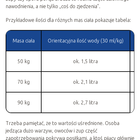
nawodnienia, a nie tylko „coś do zjedzenia”.
Przykładowe ilości dla różnych mas ciała pokazuje tabela:
Masa ciała
Orientacyjna ilość wody (30 ml/kg)
Z
50 kg
ok. 1,5 litra
70 kg
ok. 2,1 litra
90 kg
ok. 2,7 litra
Trzeba pamiętać, że to wartości uśrednione. Osoba
jedząca dużo warzyw, owoców i zup część
zapotrzebowania pokrywa posiłkami, a ktoś pijący głównie