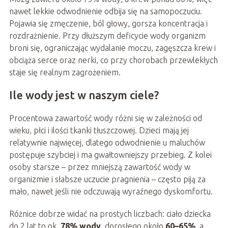
nawet lekkie odwodnienie odbija się na samopoczuciu.
Pojawia się zmęczenie, ból głowy, gorsza koncentracja i
rozdrażnienie. Przy dłuższym deficycie wody organizm
broni się, ograniczając wydalanie moczu, zagęszcza krew i
obciąża serce oraz nerki, co przy chorobach przewlekłych
staje się realnym zagrożeniem.
Ile wody jest w naszym ciele?
Procentowa zawartość wody różni się w zależności od
wieku, płci i ilości tkanki tłuszczowej. Dzieci mają jej
relatywnie najwięcej, dlatego odwodnienie u maluchów
postępuje szybciej i ma gwałtowniejszy przebieg. Z kolei
osoby starsze – przez mniejszą zawartość wody w
organizmie i słabsze uczucie pragnienia – często piją za
mało, nawet jeśli nie odczuwają wyraźnego dyskomfortu.
Różnice dobrze widać na prostych liczbach: ciało dziecka
do 2 lat to ok.
78% wody
, dorosłego około
60–65%
, a