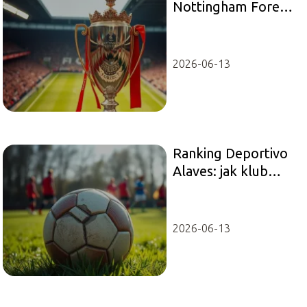
Nottingham Forest:
najlepsze
osiągnięcia klubu w
historii
2026-06-13
Ranking Deportivo
Alaves: jak klub
radzi sobie w La
Liga?
2026-06-13