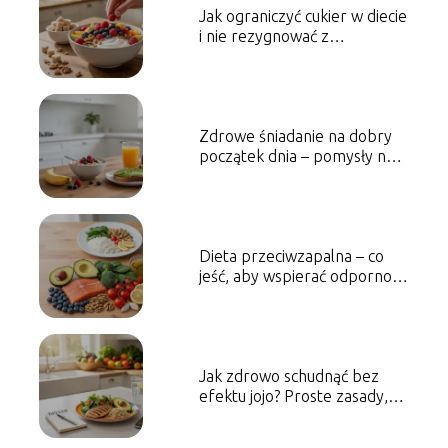
Jak ograniczyć cukier w diecie
i nie rezygnować z
przyjemności jedzenia?
Zdrowe śniadanie na dobry
początek dnia – pomysły na
szybkie i wartościowe posiłki
Dieta przeciwzapalna – co
jeść, aby wspierać odporność
i dobre samopoczucie?
Jak zdrowo schudnąć bez
efektu jojo? Proste zasady,
które naprawdę pomagają