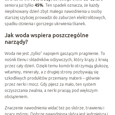
seniora już tylko
45%
. Ten spadek oznacza, że każdy
niepilnowany dzień zbyt małego nawodnienia u osoby
starszej szybciej prowadzi do zaburzeń elektrolitowych,
spadku ciśnienia i gorszego ukrwienia tkanek.
Jak woda wspiera poszczególne
narządy?
Woda nie jest „tylko” napojem gaszącym pragnienie. To
nośnik tlenu i składników odżywczych, który krąży z krwią
przez cały dzień. Dzięki temu komórki otrzymują glukozę,
witaminy, minerały, a z drugiej strony pozbywają się
szkodliwych produktów przemiany materii – głównie
przez nerki i mocz. Gdy pijesz za mało, ten system
oczyszczania zwalnia, a nerki pracują pod większym
obciążeniem.
Znaczenie nawodnienia widać też po skórze, trawieniu i
pracy mózgu. Dobrze nawodniona skóra jest jędrniejsza i