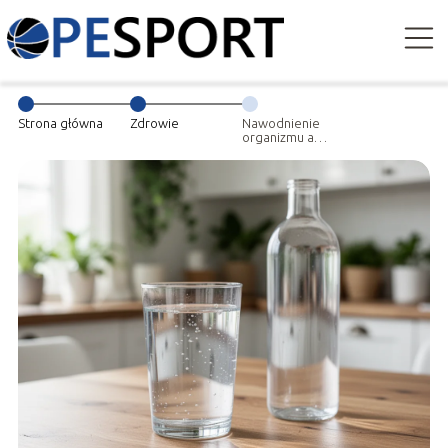
Strona główna
Zdrowie
Nawodnienie
organizmu a
zdrowie – ile
wody warto pić
każdego dnia?