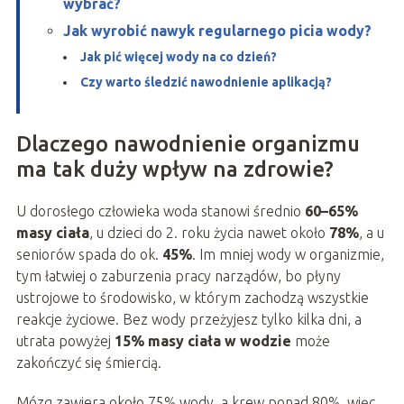
wybrać?
Jak wyrobić nawyk regularnego picia wody?
Jak pić więcej wody na co dzień?
Czy warto śledzić nawodnienie aplikacją?
Dlaczego nawodnienie organizmu
ma tak duży wpływ na zdrowie?
U dorosłego człowieka woda stanowi średnio
60–65%
masy ciała
, u dzieci do 2. roku życia nawet około
78%
, a u
seniorów spada do ok.
45%
. Im mniej wody w organizmie,
tym łatwiej o zaburzenia pracy narządów, bo płyny
ustrojowe to środowisko, w którym zachodzą wszystkie
reakcje życiowe. Bez wody przeżyjesz tylko kilka dni, a
utrata powyżej
15% masy ciała w wodzie
może
zakończyć się śmiercią.
Mózg zawiera około 75% wody, a krew ponad 80%, więc