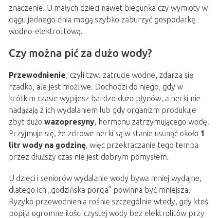
znaczenie. U małych dzieci nawet biegunka czy wymioty w
ciągu jednego dnia mogą szybko zaburzyć gospodarkę
wodno-elektrolitową.
Czy można pić za dużo wody?
Przewodnienie
, czyli tzw. zatrucie wodne, zdarza się
rzadko, ale jest możliwe. Dochodzi do niego, gdy w
krótkim czasie wypijesz bardzo dużo płynów, a nerki nie
nadążają z ich wydalaniem lub gdy organizm produkuje
zbyt dużo
wazopresyny
, hormonu zatrzymującego wodę.
Przyjmuje się, że zdrowe nerki są w stanie usunąć około
1
litr wody na godzinę
, więc przekraczanie tego tempa
przez dłuższy czas nie jest dobrym pomysłem.
U dzieci i seniorów wydalanie wody bywa mniej wydajne,
dlatego ich „godzińska porcja” powinna być mniejsza.
Ryzyko przewodnienia rośnie szczególnie wtedy, gdy ktoś
popija ogromne ilości czystej wody bez elektrolitów przy