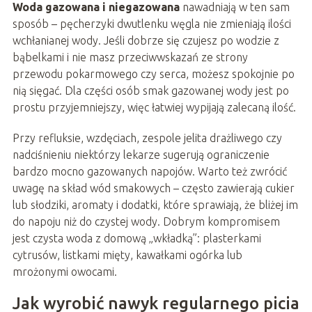
Woda gazowana i niegazowana
nawadniają w ten sam
sposób – pęcherzyki dwutlenku węgla nie zmieniają ilości
wchłanianej wody. Jeśli dobrze się czujesz po wodzie z
bąbelkami i nie masz przeciwwskazań ze strony
przewodu pokarmowego czy serca, możesz spokojnie po
nią sięgać. Dla części osób smak gazowanej wody jest po
prostu przyjemniejszy, więc łatwiej wypijają zalecaną ilość.
Przy refluksie, wzdęciach, zespole jelita drażliwego czy
nadciśnieniu niektórzy lekarze sugerują ograniczenie
bardzo mocno gazowanych napojów. Warto też zwrócić
uwagę na skład wód smakowych – często zawierają cukier
lub słodziki, aromaty i dodatki, które sprawiają, że bliżej im
do napoju niż do czystej wody. Dobrym kompromisem
jest czysta woda z domową „wkładką”: plasterkami
cytrusów, listkami mięty, kawałkami ogórka lub
mrożonymi owocami.
Jak wyrobić nawyk regularnego picia