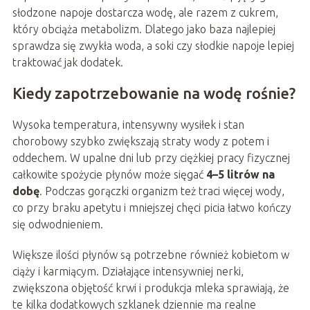
słodzone napoje dostarcza wodę, ale razem z cukrem,
który obciąża metabolizm. Dlatego jako baza najlepiej
sprawdza się zwykła woda, a soki czy słodkie napoje lepiej
traktować jak dodatek.
Kiedy zapotrzebowanie na wodę rośnie?
Wysoka temperatura, intensywny wysiłek i stan
chorobowy szybko zwiększają straty wody z potem i
oddechem. W upalne dni lub przy ciężkiej pracy fizycznej
całkowite spożycie płynów może sięgać
4–5 litrów na
dobę
. Podczas gorączki organizm też traci więcej wody,
co przy braku apetytu i mniejszej chęci picia łatwo kończy
się odwodnieniem.
Większe ilości płynów są potrzebne również kobietom w
ciąży i karmiącym. Działające intensywniej nerki,
zwiększona objętość krwi i produkcja mleka sprawiają, że
te kilka dodatkowych szklanek dziennie ma realne