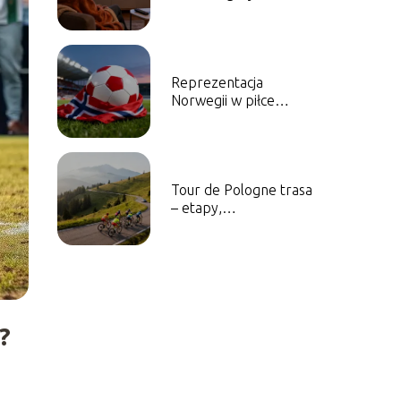
olimpijskie w telewizji i
online?
Reprezentacja
Norwegii w piłce
nożnej mężczyzn –
historia, sukcesy,
najlepsi piłkarze
Tour de Pologne trasa
– etapy,
przewyższenia,
ciekawostki
?