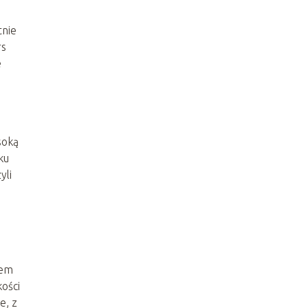
tnie
rs
e
soką
ku
yli
o
iem
ości
e, z