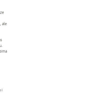
cze
, ale
ns
u.
dwoma
 i