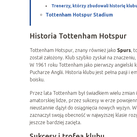
Trenerzy, którzy zbudowali historię klub
Tottenham Hotspur Stadium
Historia Tottenham Hotspur
Tottenham Hotspur, znany również jako
Spurs
, t
został założony. Klub szybko zyskał na znaczeniu,
W 1961 roku Tottenham jako pierwszy angielski kl
Pucharze Anglii. Historia klubu jest pełna pasji i
boisku.
Przez lata Tottenham był świadkiem wielu zmian 
amatorskiej lidze, przez sukcesy w erze powojen
nieustannie dążył do osiągnięcia nowych wyżyn. W
zaznaczył swoją obecność w najwyższej klasie rozg
jeszcze bardziej zacięta.
Sukcesy i trofea klubu