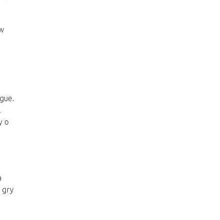
 w
gue.
.
y o
a
 gry