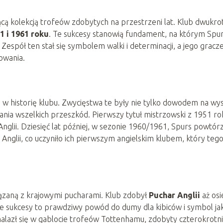
ą kolekcją trofeów zdobytych na przestrzeni lat. Klub dwukro
1 i 1961 roku
. Te sukcesy stanowią fundament, na którym Spu
 Zespół ten stał się symbolem walki i determinacji, a jego gracz
owania.
 w historię klubu. Zwycięstwa te były nie tylko dowodem na wy
ania wszelkich przeszkód. Pierwszy tytuł mistrzowski z 1951 ro
nglii. Dziesięć lat później, w sezonie 1960/1961, Spurs powtórz
nglii, co uczyniło ich pierwszym angielskim klubem, który teg
ązaną z krajowymi pucharami. Klub zdobył
Puchar Anglii
aż os
Te sukcesy to prawdziwy powód do dumy dla kibiców i symbol jak
znalazł się w gablocie trofeów Tottenhamu, zdobyty czterokrotni