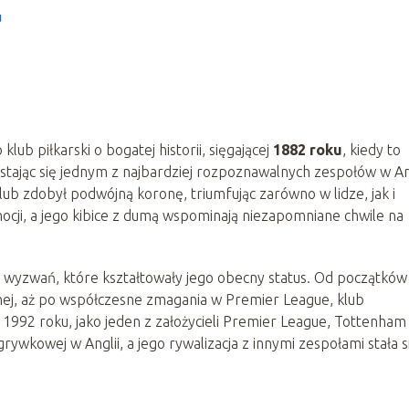
u
o klub piłkarski o bogatej historii, sięgającej
1882 roku
, kiedy to
 stając się jednym z najbardziej rozpoznawalnych zespołów w Ang
ub zdobył podwójną koronę, triumfując zarówno w lidze, jak i
 emocji, a jego kibice z dumą wspominają niezapomniane chwile na
i wyzwań, które kształtowały jego obecny status. Od początków
nej, aż po współczesne zmagania w Premier League, klub
 1992 roku, jako jeden z założycieli Premier League, Tottenham
rywkowej w Anglii, a jego rywalizacja z innymi zespołami stała s