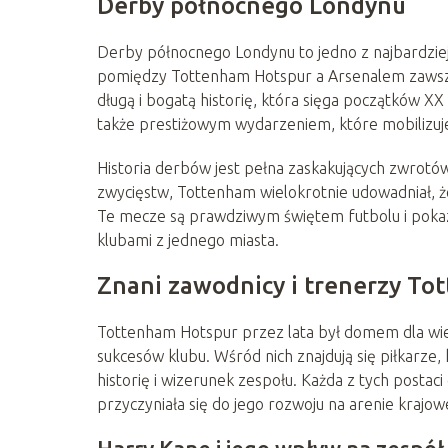
Derby północnego Londynu
Derby północnego Londynu to jedno z najbardziej e
pomiędzy Tottenham Hotspur a Arsenalem zawsze 
długą i bogatą historię, która sięga początków XX
także prestiżowym wydarzeniem, które mobilizuj
Historia derbów jest pełna zaskakujących zwrotó
zwycięstw, Tottenham wielokrotnie udowadniał, że
Te mecze są prawdziwym świętem futbolu i pokaz
klubami z jednego miasta.
Znani zawodnicy i trenerzy T
Tottenham Hotspur przez lata był domem dla wiel
sukcesów klubu. Wśród nich znajdują się piłkarze, 
historię i wizerunek zespołu. Każda z tych postac
przyczyniała się do jego rozwoju na arenie krajow