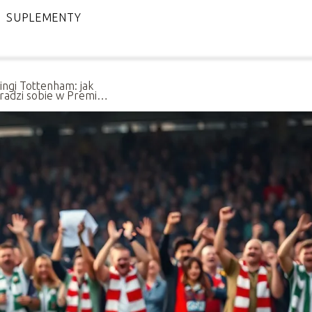
SUPLEMENTY
ingi Tottenham: jak
 radzi sobie w Premier
ue?