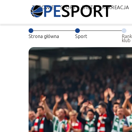
ZDROWIE
SPORT
DIETA
REKREACJA
Strona główna
Sport
Rank
klub
Leag