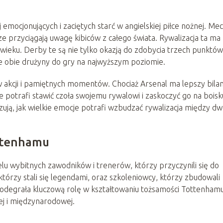
mocjonujących i zaciętych starć w angielskiej piłce nożnej. Me
przyciągają uwagę kibiców z całego świata. Rywalizacja ta ma
 wieku. Derby te są nie tylko okazją do zdobycia trzech punktów
e obie drużyny do gry na najwyższym poziomie.
w akcji i pamiętnych momentów. Chociaż Arsenal ma lepszy bila
 potrafi stawić czoła swojemu rywalowi i zaskoczyć go na boisk
ują, jak wielkie emocje potrafi wzbudzać rywalizacja między 
ottenhamu
u wybitnych zawodników i trenerów, którzy przyczynili się do
którzy stali się legendami, oraz szkoleniowcy, którzy zbudowali
i odegrała kluczową rolę w kształtowaniu tożsamości Tottenhamu
ej i międzynarodowej.