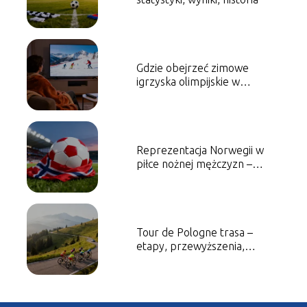
Gdzie obejrzeć zimowe
igrzyska olimpijskie w
telewizji i online?
Reprezentacja Norwegii w
piłce nożnej mężczyzn –
historia, sukcesy, najlepsi
piłkarze
Tour de Pologne trasa –
etapy, przewyższenia,
ciekawostki