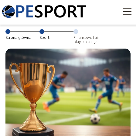
Strona główna
Sport
Finansowe fair
play: co to i jak
wpływa na kluby
piłkarskie?