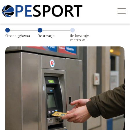
Strona główna
Rekreacja
Ile kosztuje
metro w
Warszawie i jak
kupić bilet?
Praktyczny
przewodnik