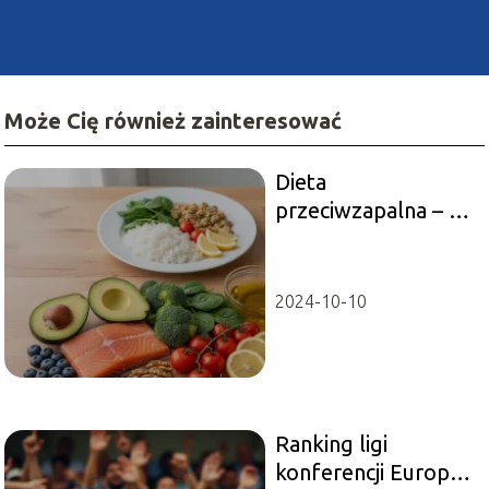
Może Cię również zainteresować
Dieta
przeciwzapalna – co
jeść, aby wspierać
odporność i dobre
samopoczucie?
2024-10-10
Ranking ligi
konferencji Europy: