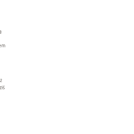
ą
zem
ż
ziś
e