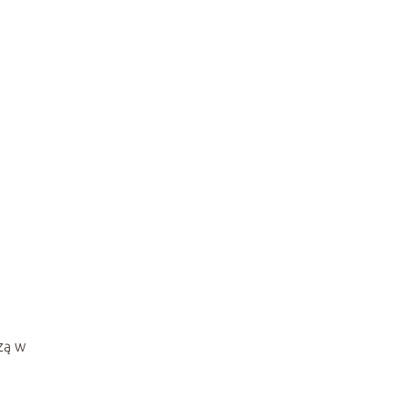
a
zą w