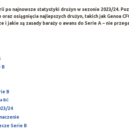
orii po najnowsze statystyki drużyn w sezonie 2023/24. Poz
oraz osiągnięcia najlepszych drużyn, takich jak Genoa CFC
e i jakie są zasady baraży o awans do Serie A – nie przeg
ś
e B
rie B
ta BC
023/24
znaczenie
ecze Serie B