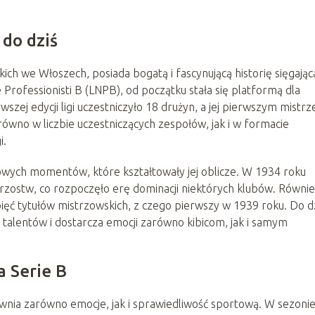
 do dziś
ich we Włoszech, posiada bogatą i fascynującą historię sięgając
Professionisti B (LNPB), od początku stała się platformą dla
zej edycji ligi uczestniczyło 18 drużyn, a jej pierwszym mistr
arówno w liczbie uczestniczących zespołów, jak i w formacie
i.
owych momentów, które kształtowały jej oblicze. W 1934 roku
rzostw, co rozpoczęło erę dominacji niektórych klubów. Równie
ięć tytułów mistrzowskich, z czego pierwszy w 1939 roku. Do d
talentów i dostarcza emocji zarówno kibicom, jak i samym
a Serie B
wnia zarówno emocje, jak i sprawiedliwość sportową. W sezoni