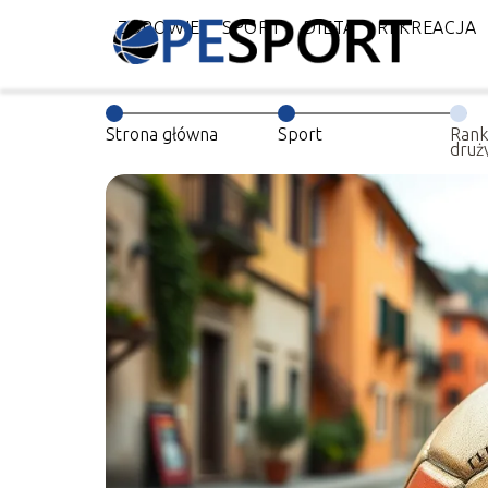
ZDROWIE
SPORT
DIETA
REKREACJA
Strona główna
Sport
Rank
druży