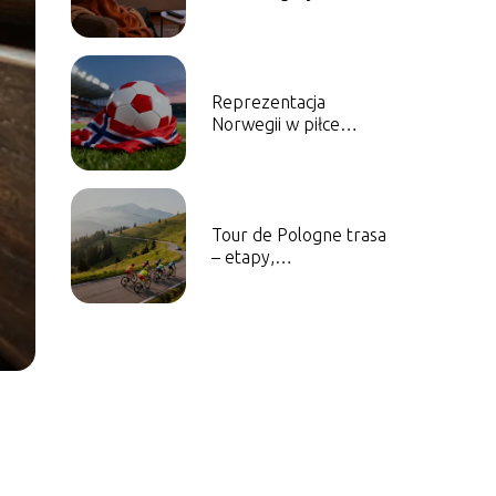
olimpijskie w telewizji i
online?
Reprezentacja
Norwegii w piłce
nożnej mężczyzn –
historia, sukcesy,
najlepsi piłkarze
Tour de Pologne trasa
– etapy,
przewyższenia,
ciekawostki