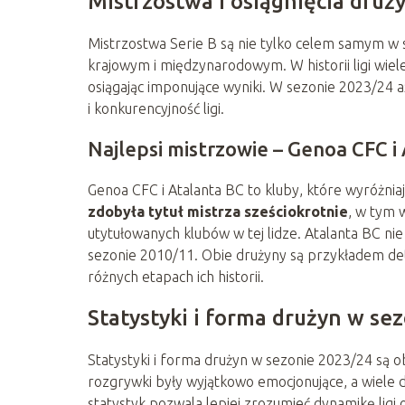
Mistrzostwa i osiągnięcia druż
Mistrzostwa Serie B są nie tylko celem samym w 
krajowym i międzynarodowym. W historii ligi wiele
osiągając imponujące wyniki. W sezonie 2023/24 a
i konkurencyjność ligi.
Najlepsi mistrzowie – Genoa CFC i
Genoa CFC i Atalanta BC to kluby, które wyróżniaj
zdobyła tytuł mistrza sześciokrotnie
, w tym 
utytułowanych klubów w tej lidze. Atalanta BC nie
sezonie 2010/11. Obie drużyny są przykładem dete
różnych etapach ich historii.
Statystyki i forma drużyn w se
Statystyki i forma drużyn w sezonie 2023/24 są 
rozgrywki były wyjątkowo emocjonujące, a wiele d
statystyk pozwala lepiej zrozumieć dynamikę lig