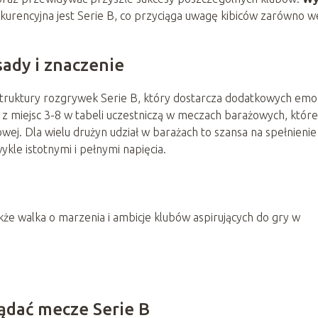
nkurencyjna jest Serie B, co przyciąga uwagę kibiców zarówno w
sady i znaczenie
truktury rozgrywek Serie B, który dostarcza dodatkowych emoc
 z miejsc 3-8 w tabeli uczestniczą w meczach barażowych, które
wej. Dla wielu drużyn udział w barażach to szansa na spełnienie
kle istotnymi i pełnymi napięcia.
także walka o marzenia i ambicje klubów aspirujących do gry w
lądać mecze Serie B