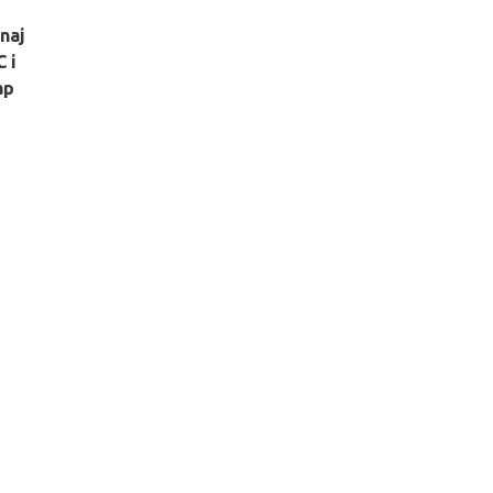
naj
 i
ap