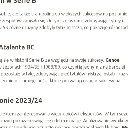
yn w Serie B
sobie, ale także trampoliną do większych sukcesów na poziomie
 zespołów zapisało się złotymi zgłoskami, zdobywając tytuły i
ż 53 różne drużyny zdobyły tytuł mistrza, co pokazuje różnoro
 Atalanta BC
ą się w historii Serie B ze względu na swoje sukcesy.
Genoa
w sezonach 1934/35 i 1988/89, co czyni ją jednym z najbardziej
 pozostaje w tyle, zdobywając pięć tytułów mistrza, ostatni raz 
rminacji i umiejętności, które pozwalają osiągać sukcesy na
zonie 2023/24
obiektem zainteresowania wielu kibiców i ekspertów. W tym sez
rużyn pokazało swoją siłę i determinację. Analizowanie wyników 
i oraz przewidywać przyszłe sukcesy poszczególnych klubów.
Wy