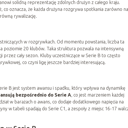
tanowi solidną reprezentację zdolnych drużyn z całego kraju.
ż, co oznacza, że każda drużyna rozgrywa spotkania zarówno n
 równą rywalizację.
estniczących w rozgrywkach. Od momentu powstania, liczba ta
ę na poziomie 20 klubów. Taka struktura pozwala na intensywną
i przez cały sezon. Kluby uczestniczące w Serie B to często
rywkowej, co czyni ligę jeszcze bardziej interesującą.
rie B jest system awansu i spadku, który wpływa na dynamikę
ansują bezpośrednio do Serie A
, co jest marzeniem każdej
udział w barażach o awans, co dodaje dodatkowego napięcia na
żyny w tabeli spadają do Serie C1, a zespoły z miejsc 16-17 walc