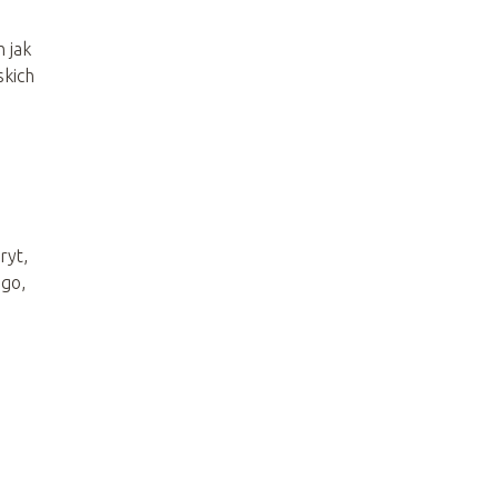
 jak
skich
ryt,
ego,