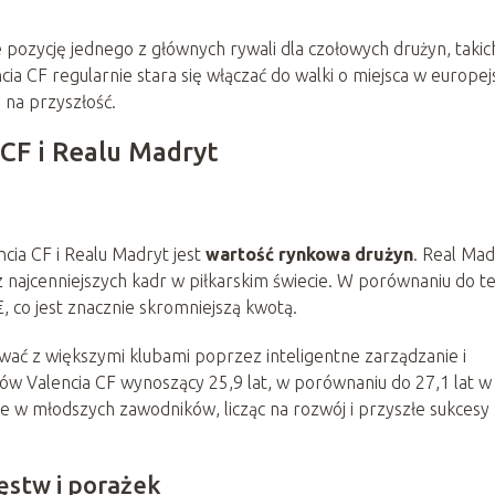
 pozycję jednego z głównych rywali dla czołowych drużyn, takich
ia CF regularnie stara się włączać do walki o miejsca w europej
 na przyszłość.
CF i Realu Madryt
ia CF i Realu Madryt jest
wartość rynkowa drużyn
. Real Mad
z najcenniejszych kadr w piłkarskim świecie. W porównaniu do t
 co jest znacznie skromniejszą kwotą.
ować z większymi klubami poprzez inteligentne zarządzanie i
ów Valencia CF wynoszący 25,9 lat, w porównaniu do 27,1 lat w
uje w młodszych zawodników, licząc na rozwój i przyszłe sukcesy
ęstw i porażek