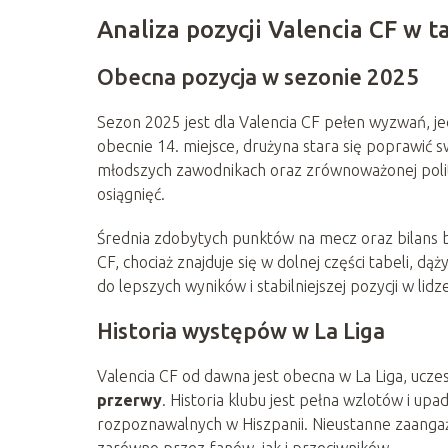
Analiza pozycji Valencia CF w ta
Obecna pozycja w sezonie 2025
Sezon 2025 jest dla Valencia CF pełen wyzwań, je
obecnie 14. miejsce, drużyna stara się poprawić sw
młodszych zawodnikach oraz zrównoważonej polit
osiągnięć.
Średnia zdobytych punktów na mecz oraz bilans b
CF, chociaż znajduje się w dolnej części tabeli, 
do lepszych wyników i stabilniejszej pozycji w lidz
Historia występów w La Liga
Valencia CF od dawna jest obecna w La Liga, ucz
przerwy
. Historia klubu jest pełna wzlotów i upa
rozpoznawalnych w Hiszpanii. Nieustanne zaangażo
zarówno przez fanów, jak i przeciwników.