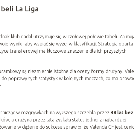
beli La Liga
dnak klub nadal utrzymuje się w czołowej połowie tabeli. Zajmuj
oje wyniki, aby wspiąć się wyżej w klasyfikacji. Strategia oparta
yce transferowej ma kluczowe znaczenie dla ich przyszłych
ramkowy są niezmiernie istotne dla oceny formy drużyny. Vale
dąży do poprawy tych statystyk w kolejnych meczach, co ma prowa
e.
estnicząc w rozgrywkach najwyższego szczebla przez
38 lat bez
dków, a drużyna przez lata zyskała status jednej z najbardziej
wanie w dążenie do sukcesu sprawiło, że Valencia CF jest ceni