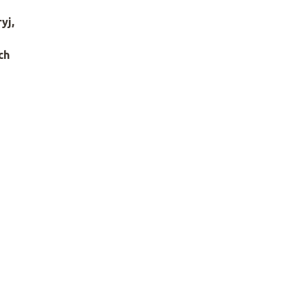
yj,
ch