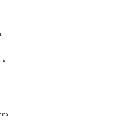
s
a
zać
woma