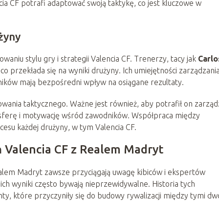
ncia CF potrafi adaptować swoją taktykę, co jest kluczowe w
żyny
niu stylu gry i strategii Valencia CF. Trenerzy, tacy jak
Carlo
co przekłada się na wyniki drużyny. Ich umiejętności zarządzani
ków mają bezpośredni wpływ na osiągane rezultaty.
owania taktycznego. Ważne jest również, aby potrafił on zarząd
sferę i motywację wśród zawodników. Współpraca między
esu każdej drużyny, w tym Valencia CF.
ń Valencia CF z Realem Madryt
alem Madryt zawsze przyciągają uwagę kibiców i ekspertów
a ich wyniki często bywają nieprzewidywalne. Historia tych
, które przyczyniły się do budowy rywalizacji między tymi d