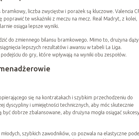
ns bramkowy, liczba zwycięstw i porażek są kluczowe. Valencia CF
się poprawić te wskaźniki z meczu na mecz. Real Madryt, z kolei,
larnie osiąga lepsze wyniki.
adzić do zmiennego bilansu bramkowego. Mimo to, drużyna dąży
siągnięcia lepszych rezultatów i awansu w tabeli La Liga.
odejściu do gry, które wpływają na wyniki obu zespołów.
 i menadżerowie
 opierającego się na kontratakach i szybkim przechodzeniu do
 dyscypliny i umiejętności technicznych, aby móc skutecznie
 być dobrze zbalansowane, aby drużyna mogła osiągać sukcesy
i młodych, szybkich zawodników, co pozwala na elastyczne pode