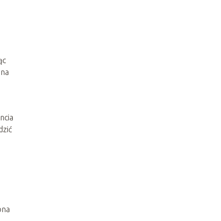
ąc
 na
ncia
dzić
ona