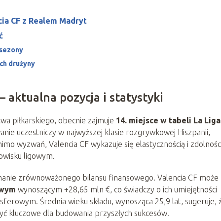
cia CF z Realem Madryt
ć
 sezony
ach drużyny
– aktualna pozycja i statystyki
twa piłkarskiego, obecnie zajmuje
14. miejsce w tabeli La Liga
anie uczestniczy w najwyższej klasie rozgrywkowej Hiszpanii,
mimo wyzwań, Valencia CF wykazuje się elastycznością i zdolnośc
dowisku ligowym.
ymanie zrównoważonego bilansu finansowego. Valencia CF może
owym
wynoszącym +28,65 mln €, co świadczy o ich umiejętności
sferowym. Średnia wieku składu, wynosząca 25,9 lat, sugeruje, 
yć kluczowe dla budowania przyszłych sukcesów.