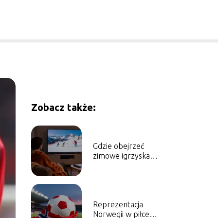
Zobacz także:
Gdzie obejrzeć
zimowe igrzyska
olimpijskie w telewizji i
online?
Reprezentacja
Norwegii w piłce