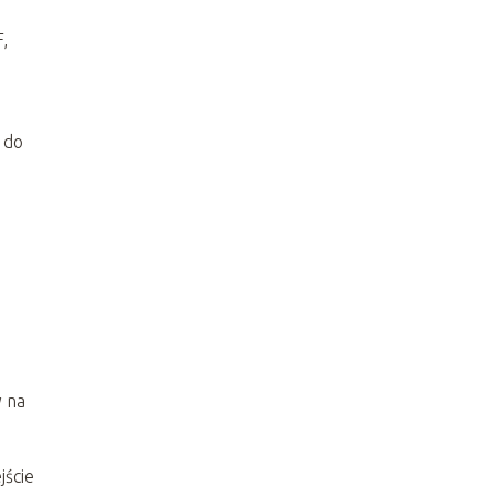
,
 do
 na
jście