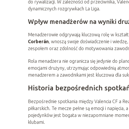
do rywalizacji. W zależności od przeciwnika, Vale
dynamicznych rozgrywkach La Liga.
Wpływ menadżerów na wyniki dru
Menadżerowie odgrywają kluczową rolę w kształtowa
Corberán
, wnoszą swoje doświadczenie i wiedzę, 
zespołem oraz zdolność do motywowania zawodni
Rola menadżera nie ogranicza się jedynie do plan
emocjami drużyny, utrzymując odpowiednią atmo
menadżerem a zawodnikami jest kluczowa dla sukc
Historia bezpośrednich spotka
Bezpośrednie spotkania między Valencia CF a Re
piłkarskich. Te mecze pełne są emocji i napięcia, 
pojedynków jest bogata w niezapomniane momenty
klubami.