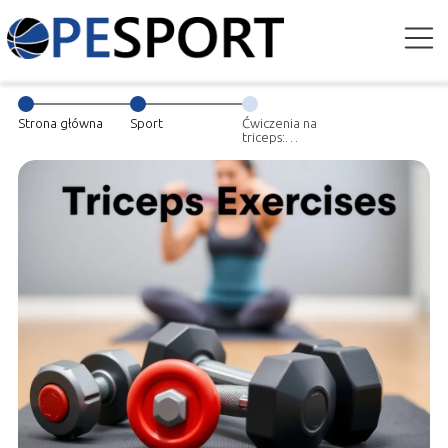
Strona główna
Sport
Ćwiczenia na
triceps:
najlepsze
metody na
wzmocnienie
ramion