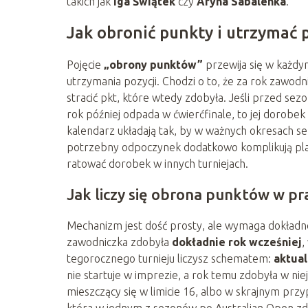
takich jak
Iga Świątek
czy
Aryna Sabalenka
.
Jak obronić punkty i utrzymać 
Pojęcie
„obrony punktów”
przewija się w każd
utrzymania pozycji. Chodzi o to, że za rok zawodn
stracić pkt, które wtedy zdobyła. Jeśli przed se
rok później odpada w ćwierćfinale, to jej dorobek
kalendarz układają tak, by w ważnych okresach se
potrzebny odpoczynek dodatkowo komplikują plan
ratować dorobek w innych turniejach.
Jak liczy się obrona punktów w pr
Mechanizm jest dość prosty, ale wymaga dokładno
zawodniczka zdobyła
dokładnie rok wcześniej
,
tegorocznego turnieju liczysz schematem:
aktual
nie startuje w imprezie, a rok temu zdobyła w niej
mieszczący się w limicie 16, albo w skrajnym prz
która w jednym z sezonów po Australian Open z