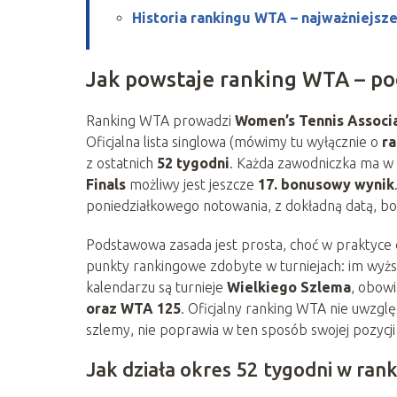
Historia rankingu WTA – najważniejsz
Jak powstaje ranking WTA – po
Ranking WTA prowadzi
Women’s Tennis Associ
Oficjalna lista singlowa (mówimy tu wyłącznie o
ra
z ostatnich
52 tygodni
. Każda zawodniczka ma w
Finals
możliwy jest jeszcze
17. bonusowy wynik
poniedziałkowego notowania, z dokładną datą, bo 
Podstawowa zasada jest prosta, choć w praktyce da
punkty rankingowe zdobyte w turniejach: im wyż
kalendarzu są turnieje
Wielkiego Szlema
, obow
oraz WTA 125
. Oficjalny ranking WTA nie uwzgl
szlemy, nie poprawia w ten sposób swojej pozycji 
Jak działa okres 52 tygodni w ra