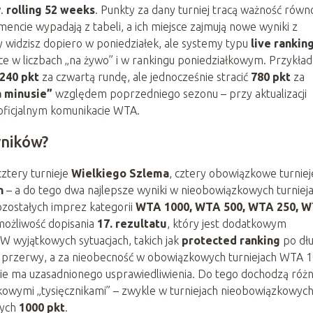
w.
rolling 52 weeks
. Punkty za dany turniej tracą ważność równ
ncie wypadają z tabeli, a ich miejsce zajmują nowe wyniki z
 widzisz dopiero w poniedziałek, ale systemy typu
live rankin
e w liczbach „na żywo” i w rankingu poniedziałkowym. Przykład
240 pkt
za czwartą rundę, ale jednocześnie stracić
780 pkt
za
 minusie”
względem poprzedniego sezonu – przy aktualizacji
oficjalnym komunikacie WTA.
yników?
ztery turnieje
Wielkiego Szlema
, cztery obowiązkowe turniej
n
– a do tego dwa najlepsze wyniki w nieobowiązkowych turniej
zostałych imprez kategorii
WTA 1000, WTA 500, WTA 250, 
 możliwość dopisania
17. rezultatu
, który jest dodatkowym
 wyjątkowych sytuacjach, takich jak
protected ranking
po dłu
ed przerwy, a za nieobecność w obowiązkowych turniejach WTA 
i nie ma uzasadnionego usprawiedliwienia. Do tego dochodzą różn
owymi „tysięcznikami” – zwykle w turniejach nieobowiązkowyc
wych
1000 pkt
.