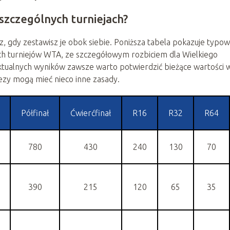
szczególnych turniejach?
, gdy zestawisz je obok siebie. Poniższa tabela pokazuje typo
ch turniejów WTA, ze szczegółowym rozbiciem dla Wielkiego
ktualnych wyników zawsze warto potwierdzić bieżące wartości 
ezy mogą mieć nieco inne zasady.
Półfinał
Ćwierćfinał
R16
R32
R64
780
430
240
130
70
390
215
120
65
35