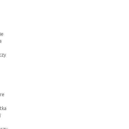
ie
a
czy
óre
stka
j
pszy