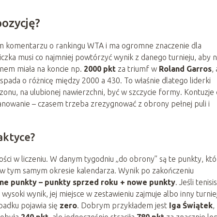
pozycję?
ym komentarzu o rankingu WTA i ma ogromne znaczenie dla
iczka musi co najmniej powtórzyć wynik z danego turnieju, aby n
zonem miała na koncie np.
2000 pkt
za triumf w
Roland Garros
, 
 spada o różnicę między 2000 a 430. To właśnie dlatego liderki
zonu, na ulubionej nawierzchni, być w szczycie formy. Kontuzje 
owanie – czasem trzeba zrezygnować z obrony pełnej puli i
aktyce?
ści w liczeniu. W danym tygodniu „do obrony” są te punkty, kt
 w tym samym okresie kalendarza. Wynik po zakończeniu
ne punkty – punkty sprzed roku + nowe punkty
. Jeśli tenisi
 wysoki wynik, jej miejsce w zestawieniu zajmuje albo inny turnie
ypadku pojawia się
zero
. Dobrym przykładem jest
Iga Świątek
,
dobyła
240 pkt
, ale jednocześnie straciła
780 pkt
za znacznie le