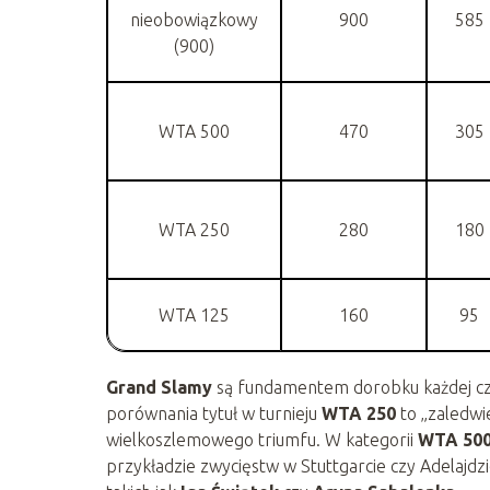
nieobowiązkowy
900
585
(900)
WTA 500
470
305
WTA 250
280
180
WTA 125
160
95
Grand Slamy
są fundamentem dorobku każdej czoł
porównania tytuł w turnieju
WTA 250
to „zaledwi
wielkoszlemowego triumfu. W kategorii
WTA 50
przykładzie zwycięstw w Stuttgarcie czy Adelajd