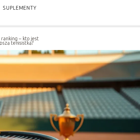
SUPLEMENTY
ranking – kto jest
pszą tenisistką?