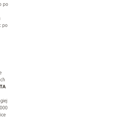
o po
g
: po
e
ach
WTA
giej
1000
ice
h