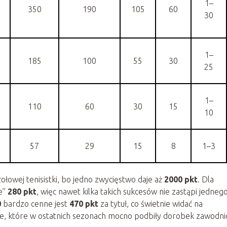
1–
350
190
105
60
30
1–
185
100
55
30
25
1–
110
60
30
15
10
57
29
15
8
1–3
owej tenisistki, bo jedno zwycięstwo daje aż
2000 pkt
. Dla
e”
280 pkt
, więc nawet kilka takich sukcesów nie zastąpi jedneg
0
bardzo cenne jest
470 pkt
za tytuł, co świetnie widać na
zie, które w ostatnich sezonach mocno podbiły dorobek zawodni