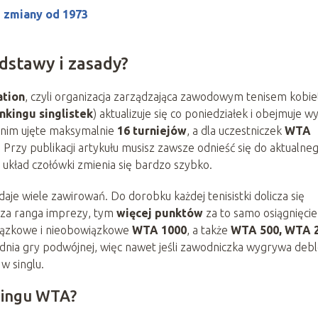
e zmiany od 1973
dstawy i zasady?
ation
, czyli organizacja zarządzająca zawodowym tenisem kobie
nkingu singlistek
) aktualizuje się co poniedziałek i obejmuje wy
 nim ujęte maksymalnie
16 turniejów
, a dla uczestniczek
WTA
. Przy publikacji artykułu musisz zawsze odnieść się do aktualne
układ czołówki zmienia się bardzo szybko.
je wiele zawirowań. Do dorobku każdej tenisistki dolicza się
sza ranga imprezy, tym
więcej punktów
za to samo osiągnięcie
iązkowe i nieobowiązkowe
WTA 1000
, a także
WTA 500, WTA 
ędnia gry podwójnej, więc nawet jeśli zawodniczka wygrywa deb
w singlu.
nkingu WTA?