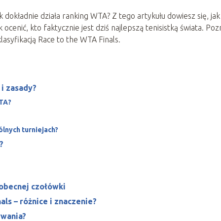
jak dokładnie działa ranking WTA? Z tego artykułu dowiesz się, jak
 ocenić, kto faktycznie jest dziś najlepszą tenisistką świata. Po
lasyfikacją Race to the WTA Finals.
i zasady?
WTA?
lnych turniejach?
?
a obecnej czołówki
als – różnice i znaczenie?
ywania?