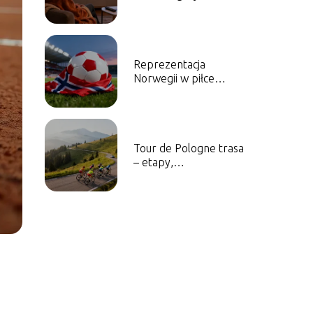
olimpijskie w telewizji i
online?
Reprezentacja
Norwegii w piłce
nożnej mężczyzn –
historia, sukcesy,
najlepsi piłkarze
Tour de Pologne trasa
– etapy,
przewyższenia,
ciekawostki