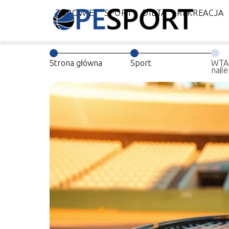
ZDROWIE
SPORT
DIETA
REKREACJA
Strona główna
Sport
WTA 
najle