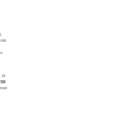
t.
niki
go
. W
250
lowe