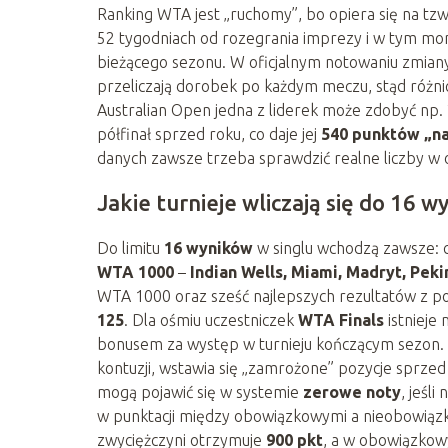
Ranking WTA jest „ruchomy”, bo opiera się na tz
52 tygodniach od rozegrania imprezy i w tym mome
bieżącego sezonu. W oficjalnym notowaniu zmiany
przeliczają dorobek po każdym meczu, stąd różnic
Australian Open jedna z liderek może zdobyć np.
półfinał sprzed roku, co daje jej
540 punktów „na
danych zawsze trzeba sprawdzić realne liczby w 
Jakie turnieje wliczają się do 16 w
Do limitu
16 wyników
w singlu wchodzą zawsze: c
WTA 1000
–
Indian Wells, Miami, Madryt, Peki
WTA 1000 oraz sześć najlepszych rezultatów z po
125
. Dla ośmiu uczestniczek
WTA Finals
istnieje
bonusem za występ w turnieju kończącym sezon. W
kontuzji, wstawia się „zamrożone” pozycje sprz
mogą pojawić się w systemie
zerowe noty
, jeśl
w punktacji między obowiązkowymi a nieobowiązk
zwyciężczyni otrzymuje
900 pkt
, a w obowiązko