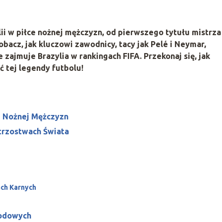
ylii w piłce nożnej mężczyzn, od pierwszego tytułu mistrza
obacz, jak kluczowi zawodnicy, tacy jak Pelé i Neymar,
 zajmuje Brazylia w rankingach FIFA. Przekonaj się, jak
ć tej legendy futbolu!
ce Nożnej Mężczyzn
strzostwach Świata
ach Karnych
rodowych