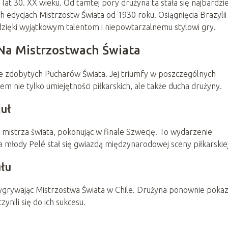
a lat 30. XX wieku. Od tamtej pory drużyna ta stała się najbardzie
h edycjach Mistrzostw Świata od 1930 roku. Osiągnięcia Brazylii
zięki wyjątkowym talentom i niepowtarzalnemu stylowi gry.
 Na Mistrzostwach Świata
ie zdobytych Pucharów Świata. Jej triumfy w poszczególnych
m nie tylko umiejętności piłkarskich, ale także ducha drużyny.
uł
 mistrza świata, pokonując w finale Szwecję. To wydarzenie
młody Pelé stał się gwiazdą międzynarodowej sceny piłkarskiej
ułu
, wygrywając Mistrzostwa Świata w Chile. Drużyna ponownie pokaz
ynili się do ich sukcesu.