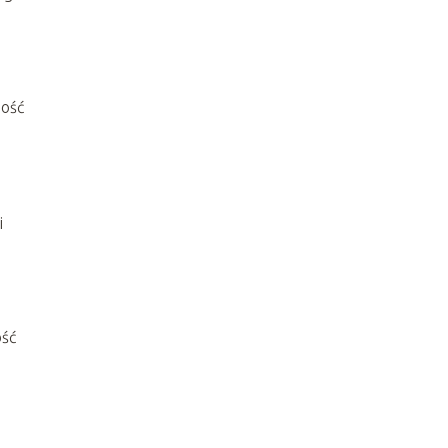
ność
i
ość