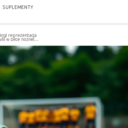
SUPLEMENTY
ingi reprezentacja
lii w piłce nożnej
yzn: historia i
esy