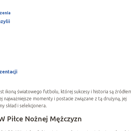
czenia
zylii
zentacji
st ikoną światowego futbolu, której sukcesy i historia są źródłe
żej najważniejsze momenty i postacie związane z tą drużyną, jej
y skład i selekcjonera.
i W Piłce Nożnej Mężczyzn