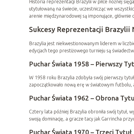
Historia reprezentacji Brazylii w piłce nożnej sięg
utytułowaną na świecie, uczestnicząc we wszystkic
arenie międzynarodowej są imponujące, głównie d
Sukcesy Reprezentacji Brazylii
Brazylia jest niekwestionowanym liderem w liczb
edycjach tego prestiżowego turnieju są świadectwe
Puchar Świata 1958 – Pierwszy Tyt
W 1958 roku Brazylia zdobyła swój pierwszy tytuł
zapoczątkowało nową erę w światowym futbolu, a 
Puchar Świata 1962 – Obrona Tyt
Cztery lata później Brazylia obroniła swój tytuł
swoją dominację, a gracze tacy jak Garrincha przycz
Puchar Świata 1970 – Trzeci Tytuł