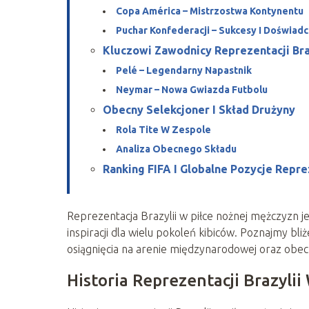
Copa América – Mistrzostwa Kontynentu
Puchar Konfederacji – Sukcesy I Doświad
Kluczowi Zawodnicy Reprezentacji Bra
Pelé – Legendarny Napastnik
Neymar – Nowa Gwiazda Futbolu
Obecny Selekcjoner I Skład Drużyny
Rola Tite W Zespole
Analiza Obecnego Składu
Ranking FIFA I Globalne Pozycje Repre
Reprezentacja Brazylii w piłce nożnej mężczyzn je
inspiracji dla wielu pokoleń kibiców. Poznajmy bli
osiągnięcia na arenie międzynarodowej oraz obecn
Historia Reprezentacji Brazyli