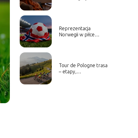
olimpijskie w telewizji i
online?
Reprezentacja
Norwegii w piłce
nożnej mężczyzn –
historia, sukcesy,
najlepsi piłkarze
Tour de Pologne trasa
– etapy,
przewyższenia,
ciekawostki