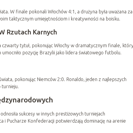
świata. W finale pokonali Włochów 4:1, a drużyna była uważana za
 swoim taktycznym umiejętnościom i kreatywności na boisku.
 W Rzutach Karnych
a czwarty tytuł, pokonując Włochy w dramatycznym finale, któr
 umocniło pozycję Brazylii jako lidera światowego futbolu.
 świata, pokonując Niemców 2:0. Ronaldo, jeden z najlepszych
 turnieju.
iędzynarodowych
 odnosiła sukcesy w innych prestiżowych turniejach
a i Pucharze Konfederacji potwierdzają dominację na arenie