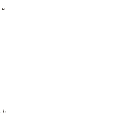
j
 na
.
ała