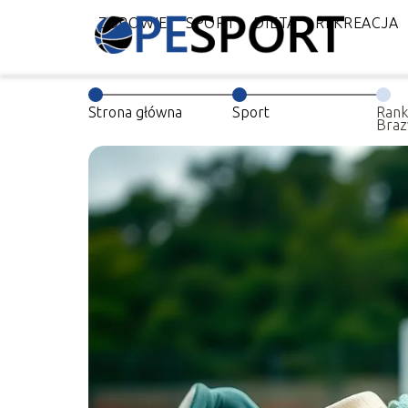
ZDROWIE
SPORT
DIETA
REKREACJA
Strona główna
Sport
Rank
Brazy
mężcz
sukc