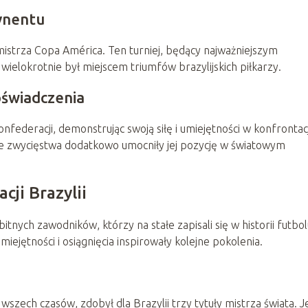
ynentu
mistrza Copa América. Ten turniej, będący najważniejszym
elokrotnie był miejscem triumfów brazylijskich piłkarzy.
oświadczenia
nfederacji, demonstrując swoją siłę i umiejętności w konfrontac
Te zwycięstwa dodatkowo umocniły jej pozycję w światowym
ji Brazylii
tnych zawodników, którzy na stałe zapisali się w historii futbol
miejętności i osiągnięcia inspirowały kolejne pokolenia.
wszech czasów, zdobył dla Brazylii trzy tytuły mistrza świata. 