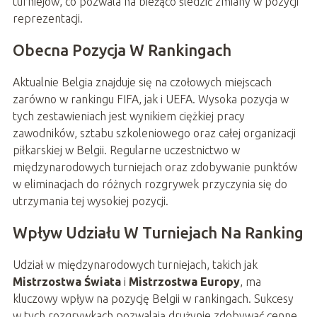
turniejów, co pozwala na bieżąco śledzić zmiany w pozycji
reprezentacji.
Obecna Pozycja W Rankingach
Aktualnie Belgia znajduje się na czołowych miejscach
zarówno w rankingu FIFA, jak i UEFA. Wysoka pozycja w
tych zestawieniach jest wynikiem ciężkiej pracy
zawodników, sztabu szkoleniowego oraz całej organizacji
piłkarskiej w Belgii. Regularne uczestnictwo w
międzynarodowych turniejach oraz zdobywanie punktów
w eliminacjach do różnych rozgrywek przyczynia się do
utrzymania tej wysokiej pozycji.
Wpływ Udziału W Turniejach Na Ranking
Udział w międzynarodowych turniejach, takich jak
Mistrzostwa Świata
i
Mistrzostwa Europy
, ma
kluczowy wpływ na pozycję Belgii w rankingach. Sukcesy
w tych rozgrywkach pozwalają drużynie zdobywać cenne