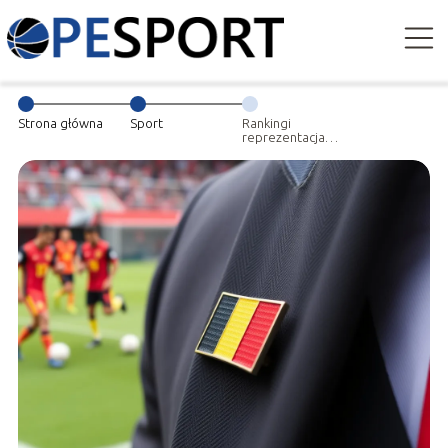
Strona główna
Sport
Rankingi
reprezentacja
Belgii w piłce
nożnej
mężczyzn: co
warto wiedzieć?