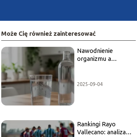
Może Cię również zainteresować
Nawodnienie
organizmu a
zdrowie – ile wody
warto pić każdego
dnia?
2025-09-04
Rankingi Rayo
Vallecano: analiza