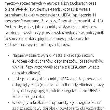
meczów rozegranych w europejskich pucharach oraz
bilans
W-R-P
(zwycięstwa-remisy-porażki) wraz z
bramkami, tak jak w zestawieniu UEFA (np. łącznie 11
meczów: 3 wygrane, 3 remisy, 5 porażek, bramki 14–16).
Po trzecie, opisz, jak te punkty wpływają na miejsce w
rankingu – wystarczy prosta wskazówka, że współczynnik
to suma dorobku z pięciu sezonów podzielona lub
zestawiona z wynikami innych klubów.
Najpierw zbierz wyniki Piasta z każdego sezonu
europejskich pucharów: daty meczów, przeciwników,
wyniki i fazy rozgrywek (dane z
UEFA.com
wraz z
datą aktualizacji),
następnie przypisz punkty UEFA za każdy mecz i za
osiągnięty etap (np. awans do II rundy eliminacji, fazy
play-off czy grupy) zgodnie z regulaminem UEFA z
konkretnego roku,
w kolejnym kroku zsumuj punkty z jednego sezonu i
zapisz sezonowy dorobek; powtórz to dla wszystkich