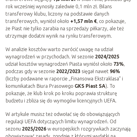
rok wcześniej wynosiły zaledwie 0,1 mln zł. Bilans
transferowy klubu, liczony na podstawie danych
transferowych, wyniósł około
+1,57 mln €
, co pokazuje,
że Piast nie tylko zarabia na sprzedaży piłkarzy, ale też
utrzymuje dodatni wynik na rynku transferowym.
W analizie kosztów warto zwrócić uwagę na udział
wynagrodzeń w przychodach. W sezonie
2024/2025
udział kosztów wynagrodzeń Piasta wyniósł około
73%
,
podczas gdy w sezonie
2022/2023
sięgał nawet
96%
(liczby podawane w raporcie „Finansowa Ekstraklasa” i
komunikatach Biura Prasowego
GKS Piast SA
). To
pokazuje, że klub krok po kroku poprawia strukturę
budżetu i zbliża się do wymogów licencyjnych UEFA.
W artykule musisz też odwołać się do obowiązujących
regulacji UEFA dotyczących limitu wynagrodzeń. Od
sezonu
2025/2026
w europejskich rozgrywkach zaczynają
obowiązywać zasady, zgodnie z którymi wydatki na