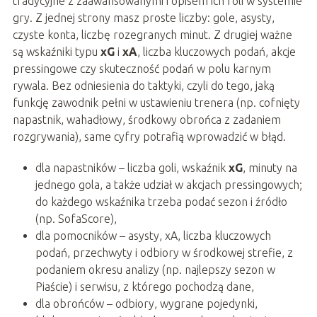
tradycyjne z zaawansowanymi i opisem ich roli w systemie
gry. Z jednej strony masz proste liczby: gole, asysty,
czyste konta, liczbę rozegranych minut. Z drugiej ważne
są wskaźniki typu
xG
i
xA
, liczba kluczowych podań, akcje
pressingowe czy skuteczność podań w polu karnym
rywala. Bez odniesienia do taktyki, czyli do tego, jaką
funkcję zawodnik pełni w ustawieniu trenera (np. cofnięty
napastnik, wahadłowy, środkowy obrońca z zadaniem
rozgrywania), same cyfry potrafią wprowadzić w błąd.
dla napastników – liczba goli, wskaźnik
xG
, minuty na
jednego gola, a także udział w akcjach pressingowych;
do każdego wskaźnika trzeba podać sezon i źródło
(np. SofaScore),
dla pomocników – asysty, xA, liczba kluczowych
podań, przechwyty i odbiory w środkowej strefie, z
podaniem okresu analizy (np. najlepszy sezon w
Piaście) i serwisu, z którego pochodzą dane,
dla obrońców – odbiory, wygrane pojedynki,