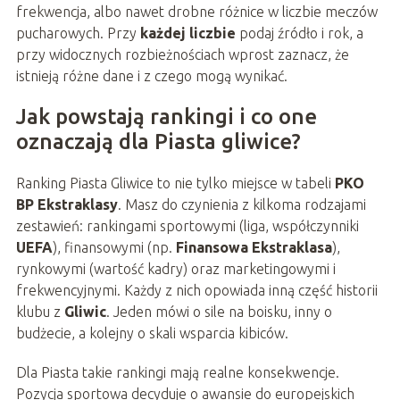
frekwencja, albo nawet drobne różnice w liczbie meczów
pucharowych. Przy
każdej liczbie
podaj źródło i rok, a
przy widocznych rozbieżnościach wprost zaznacz, że
istnieją różne dane i z czego mogą wynikać.
Jak powstają rankingi i co one
oznaczają dla Piasta gliwice?
Ranking Piasta Gliwice to nie tylko miejsce w tabeli
PKO
BP Ekstraklasy
. Masz do czynienia z kilkoma rodzajami
zestawień: rankingami sportowymi (liga, współczynniki
UEFA
), finansowymi (np.
Finansowa Ekstraklasa
),
rynkowymi (wartość kadry) oraz marketingowymi i
frekwencyjnymi. Każdy z nich opowiada inną część historii
klubu z
Gliwic
. Jeden mówi o sile na boisku, inny o
budżecie, a kolejny o skali wsparcia kibiców.
Dla Piasta takie rankingi mają realne konsekwencje.
Pozycja sportowa decyduje o awansie do europejskich