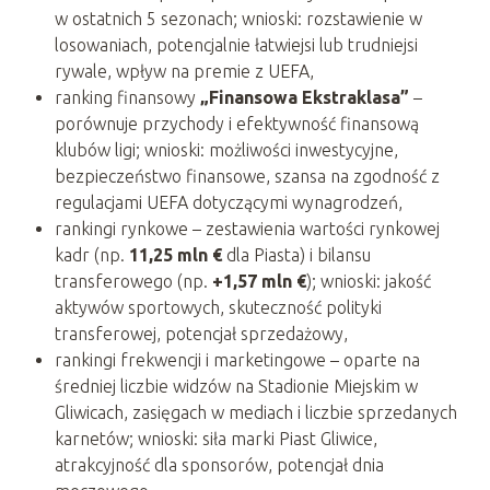
w ostatnich 5 sezonach; wnioski: rozstawienie w
losowaniach, potencjalnie łatwiejsi lub trudniejsi
rywale, wpływ na premie z UEFA,
ranking finansowy
„Finansowa Ekstraklasa”
–
porównuje przychody i efektywność finansową
klubów ligi; wnioski: możliwości inwestycyjne,
bezpieczeństwo finansowe, szansa na zgodność z
regulacjami UEFA dotyczącymi wynagrodzeń,
rankingi rynkowe – zestawienia wartości rynkowej
kadr (np.
11,25 mln €
dla Piasta) i bilansu
transferowego (np.
+1,57 mln €
); wnioski: jakość
aktywów sportowych, skuteczność polityki
transferowej, potencjał sprzedażowy,
rankingi frekwencji i marketingowe – oparte na
średniej liczbie widzów na Stadionie Miejskim w
Gliwicach, zasięgach w mediach i liczbie sprzedanych
karnetów; wnioski: siła marki Piast Gliwice,
atrakcyjność dla sponsorów, potencjał dnia