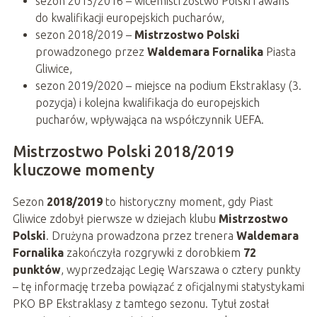
sezon 2015/2016 – wicemistrzostwo Polski i awans
do kwalifikacji europejskich pucharów,
sezon 2018/2019 –
Mistrzostwo Polski
prowadzonego przez
Waldemara Fornalika
Piasta
Gliwice,
sezon 2019/2020 – miejsce na podium Ekstraklasy (3.
pozycja) i kolejna kwalifikacja do europejskich
pucharów, wpływająca na współczynnik UEFA.
Mistrzostwo Polski 2018/2019
kluczowe momenty
Sezon
2018/2019
to historyczny moment, gdy Piast
Gliwice zdobył pierwsze w dziejach klubu
Mistrzostwo
Polski
. Drużyna prowadzona przez trenera
Waldemara
Fornalika
zakończyła rozgrywki z dorobkiem
72
punktów
, wyprzedzając Legię Warszawa o cztery punkty
– tę informację trzeba powiązać z oficjalnymi statystykami
PKO BP Ekstraklasy z tamtego sezonu. Tytuł został