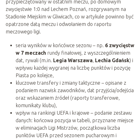
przypieczętowany w ostatnim meczu, po domowym
zwycięstwie 1:0 nad Lechem Poznań, rozgrywanym na
Stadionie Miejskim w Gliwicach, co w artykule powinno być
opatrzone datą meczu i odwołaniem do raportu
meczowego ligi.
seria wyników w końcówce sezonu – np.
6 zwycięstw
w 7 meczach
rundy finałowej, z wyszczególnieniem
dat, rywali (m.in.
Legia Warszawa
,
Lechia Gdańsk
) i
wpływu każdej wygranej na liczbę punktów i pozycję
Piasta po kolejce,
kluczowe transfery i zmiany taktyczne – opisane z
podaniem nazwisk zawodników, dat przyjścia/odejścia
oraz wskazaniem źródeł (raporty transferowe,
komunikaty klubu),
wpływ na rankingi UEFA i krajowe – podanie zestawu
danych: końcowa pozycja w tabeli, przyznane miejsce
w eliminacjach Ligi Mistrzów, początkowa liczba
punktów UEFA przed sezonem pucharowym i