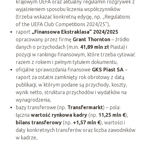
krajowym UEFA oraz aktualny regulamin rozgrywek z
wyjaśnieniem sposobu liczenia współczynników
(trzeba wskazać konkretną edycję, np. „Regulations
of the UEFA Club Competitions 2024/25”),
raport
„Finansowa Ekstraklasa” 2024/2025
opracowany przez firmę
Grant Thornton
– źródło
danych o przychodach (m.in.
41,89 mln zł
Piasta) i
pozycji w rankingu finansowym, które trzeba cytować
razem z rokiem i pełnym tytułem dokumentu,
oficjalne sprawozdania finansowe
GKS Piast SA
–
raport za ostatni zamknięty rok obrotowy z datą
publikacji, w którym podane są przychody, koszty,
wynik netto, struktura przychodów i wydatków na
wynagrodzenia,
bazy transferowe (np.
Transfermarkt
) – pola:
łączna
wartość rynkowa kadry
(np.
11,25 mln €
),
bilans transferowy
(np.
+1,57 mln €
), wartości i
daty konkretnych transferów oraz liczba zawodników
w kadrze,