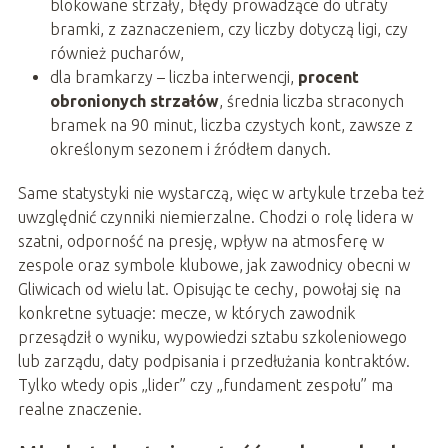
blokowane strzały, błędy prowadzące do utraty
bramki, z zaznaczeniem, czy liczby dotyczą ligi, czy
również pucharów,
dla bramkarzy – liczba interwencji,
procent
obronionych strzałów
, średnia liczba straconych
bramek na 90 minut, liczba czystych kont, zawsze z
określonym sezonem i źródłem danych.
Same statystyki nie wystarczą, więc w artykule trzeba też
uwzględnić czynniki niemierzalne. Chodzi o rolę lidera w
szatni, odporność na presję, wpływ na atmosferę w
zespole oraz symbole klubowe, jak zawodnicy obecni w
Gliwicach od wielu lat. Opisując te cechy, powołaj się na
konkretne sytuacje: mecze, w których zawodnik
przesądził o wyniku, wypowiedzi sztabu szkoleniowego
lub zarządu, daty podpisania i przedłużania kontraktów.
Tylko wtedy opis „lider” czy „fundament zespołu” ma
realne znaczenie.