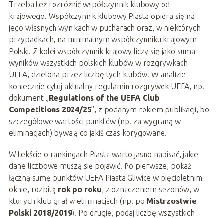
Trzeba też rozróżnić współczynnik klubowy od
krajowego. Współczynnik klubowy Piasta opiera się na
jego własnych wynikach w pucharach oraz, w niektórych
przypadkach, na minimalnym współczynniku krajowym
Polski. Z kolei współczynnik krajowy liczy się jako suma
wyników wszystkich polskich klubów w rozgrywkach
UEFA, dzielona przez liczbę tych klubów. W analizie
koniecznie cytuj aktualny regulamin rozgrywek UEFA, np.
dokument „
Regulations of the UEFA Club
Competitions 2024/25
”, z podanym rokiem publikacji, bo
szczegółowe wartości punktów (np. za wygraną w
eliminacjach) bywają co jakiś czas korygowane.
W tekście o rankingach Piasta warto jasno napisać, jakie
dane liczbowe muszą się pojawić. Po pierwsze, pokaż
łączną sumę punktów UEFA Piasta Gliwice w pięcioletnim
oknie, rozbitą
rok po roku
, z oznaczeniem sezonów, w
których klub grał w eliminacjach (np. po
Mistrzostwie
Polski 2018/2019
). Po drugie, podaj liczbę wszystkich