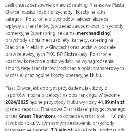
Jeśli chcesz sensownie omawiać rankingi finansowe Piasta
Gliwice, musisz rozbić przychody i koszty na kilka
kategorii. Po stronie przychodów najważniejsze są:
wpływy z transferów (sprzedaż zawodników), przychody
komercyjne (sponsoring, reklama,
merchandising
),
przychody z dnia meczu (bilety, karnety, catering na
Stadionie Miejskim w Gliwicach) oraz udział w podziale
praw telewizyjnych PKO BP Ekstraklasy. Po stronie
kosztów koniecznie opisz wydatki na wynagrodzenia,
amortyzację transferów (rozliczanie opłat transferowych
w czasie) oraz ogólne koszty operacyjne klubu.
Piast Gliwice jest dobrym przykładem, jak liczby z
raportów można przełożyć na opis rankingu. W sezonie
2024/2025
łączne przychody klubu wyniosły
41,89 mln zł
(dane z raportu „Finansowa Ekstraklasa” przygotowanego
przez
Grant Thornton
), co oznacza wzrost o ok. 11,6 mln
zł rok do roku. W tym samym zestawieniu przychody
transferowe sięgnęły
7,3 mln zł
w skali roku, podczas gdy