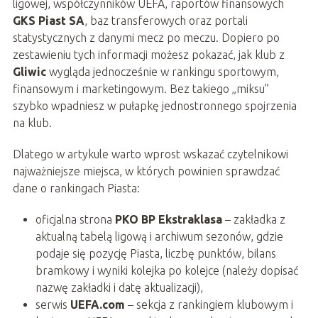
ligowej, współczynników UEFA, raportów finansowych
GKS Piast SA
, baz transferowych oraz portali
statystycznych z danymi mecz po meczu. Dopiero po
zestawieniu tych informacji możesz pokazać, jak klub z
Gliwic
wygląda jednocześnie w rankingu sportowym,
finansowym i marketingowym. Bez takiego „miksu”
szybko wpadniesz w pułapkę jednostronnego spojrzenia
na klub.
Dlatego w artykule warto wprost wskazać czytelnikowi
najważniejsze miejsca, w których powinien sprawdzać
dane o rankingach Piasta:
oficjalna strona
PKO BP Ekstraklasa
– zakładka z
aktualną tabelą ligową i archiwum sezonów, gdzie
podaje się pozycję Piasta, liczbę punktów, bilans
bramkowy i wyniki kolejka po kolejce (należy dopisać
nazwę zakładki i datę aktualizacji),
serwis
UEFA.com
– sekcja z rankingiem klubowym i