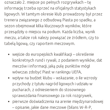
oznaczało 2. miejsce po pełnych rozgrywkach – tę
informację trzeba oprzeć na oficjalnych statystykach
ligowych. W tamtym okresie klub prowadzony był przez
trenera związanego z odbudową Piasta po spadku, a
sezon obejmował kilka kluczowych wyników, które
przesądziły o miejscu na podium. Każda liczba, wynik
meczu, a także rok należy powiązać ze źródłem, czy to
tabelą ligową, czy raportem meczowym.
wejście do europejskich kwalifikacji – określenie
konkretnych rund i rywali, z podaniem wyników, dat
meczów i informacji, jaką pulę punktów mógł
wówczas zdobyć Piast w rankingu UEFA,
wpływ na budżet klubu – wskazanie, o ile wzrosły
przychody z tytułu nagród ligowych i udziału w
pucharach, z odniesieniem do stosownego
sprawozdania finansowego za rok rozgrywek,
pierwsze doświadczenia na arenie międzynarodowej
– opisanie, jakie dane meczowe (bilans W-R-P,