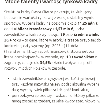
Młode talenty i wartość rynkowa kadry
Struktura kadry Piasta Gliwice pokazuje, że klub łączy
budowanie wartości rynkowej z walką o stabilny wynik
sportowy. Wycena kadry na poziomie około
11,25 mln €
,
dodatni
bilans transferowy +1,57 mln €
, liczba
zawodników w kadrze wynosząca
29
oraz
średnia wieku
26,4 roku
– to dane, które w artykule trzeba przypisać do
konkretnej daty wyceny (np. 2025 r.) i źródła
(Transfermarkt czy raport finansowy). Istotna jest też
liczba obcokrajowców w zespole, np.
10 zawodników
z
zagranicy, co daje ok.
34,5%
składu i wpływa na profil
rozwoju młodych Polaków w zespole.
lista 5 zawodników o najwyższej wartości rynkowej –
przy każdym nazwisku należy podać aktualną wycenę,
datę wyceny, wiek piłkarza i długość kontraktu,
perspektywa sprzedaży – wskazanie, którzy piłkarze
mogą zostać sprzedani, za jakie kwoty szacunkowo, w