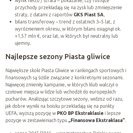
wynik netto / strata – pokazanie, czy rosnące
przychody przekładają się na zysk lub zmniejszenie
straty, z datami z raportów
GKS Piast SA
,
bilans transferowy – trend z ostatnich 3–5 lat, z
wyróżnieniem okresu, w którym bilans osiągnął ok.
+1,57 mln €, oraz lat, w których był neutralny lub
ujemny.
Najlepsze sezony Piasta gliwice
Największe skoki Piasta Gliwice w rankingach sportowych i
finansowych są ściśle związane z konkretnymi sezonami.
Najwięcej zmieniły kampanie, w których klub walczył o
czołowe miejsca w lidze lub wchodził do europejskich
pucharów. Analizując szczytowe sezony, widzisz od razu,
jak dobre wyniki na boisku przekładają się na punkty
UEFA, wyższą pozycję w
PKO BP Ekstraklasie
i lepsze
pozycje w zestawieniach typu
„Finansowa Ekstraklasa”
.