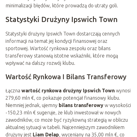
minimalizacji błędów, które prowadzą do utraty goli.
Statystyki Drużyny Ipswich Town
Statystyki drużyny Ipswich Town dostarczają cennych
informacji na temat jej kondycji finansowej oraz
sportowej. Wartość rynkowa zespołu oraz bilans
transferowy stanowią istotne wskaźniki, które mogą
wpływać na dalszy rozwój klubu.
Wartość Rynkowa I Bilans Transferowy
Łączna
wartość rynkowa drużyny Ipswich Town
wynosi
279,60 mln €, co pokazuje potencjał finansowy klubu.
Niemniej jednak, ujemny
bilans transferowy
w wysokości
-150,23 mln € sugeruje, że klub inwestował w nowych
zawodników, co może być ryzykowną strategią w obliczu
aktualnej sytuacji w tabeli. Najcenniejszym zawodnikiem
drużyny jest
Liam Delap
, wyceniany na 35,00 mln €, co