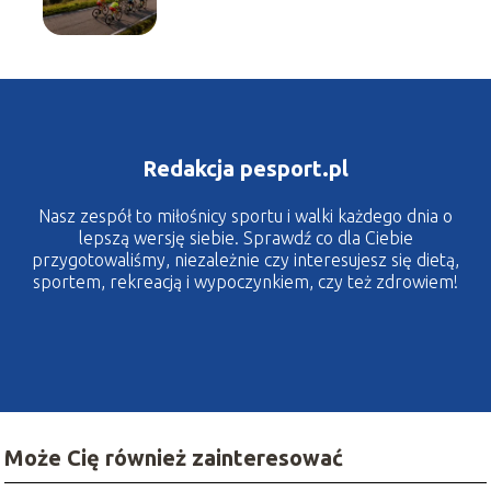
ciekawostki
Redakcja pesport.pl
Nasz zespół to miłośnicy sportu i walki każdego dnia o
lepszą wersję siebie. Sprawdź co dla Ciebie
przygotowaliśmy, niezależnie czy interesujesz się dietą,
sportem, rekreacją i wypoczynkiem, czy też zdrowiem!
Może Cię również zainteresować