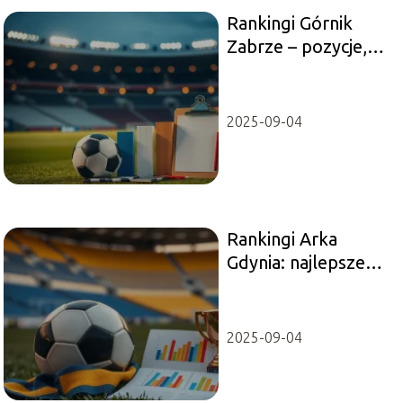
Rankingi Górnik
Zabrze – pozycje,
statystyki,
porównanie
2025-09-04
Rankingi Arka
Gdynia: najlepsze
sezony i statystyki
2025-09-04