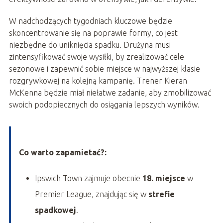
W nadchodzących tygodniach kluczowe będzie
skoncentrowanie się na poprawie formy, co jest
niezbędne do uniknięcia spadku. Drużyna musi
zintensyfikować swoje wysiłki, by zrealizować cele
sezonowe i zapewnić sobie miejsce w najwyższej klasie
rozgrywkowej na kolejną kampanię. Trener Kieran
McKenna będzie miał niełatwe zadanie, aby zmobilizować
swoich podopiecznych do osiągania lepszych wyników.
Co warto zapamietać?:
Ipswich Town zajmuje obecnie
18. miejsce
w
Premier League, znajdując się w
strefie
spadkowej
.