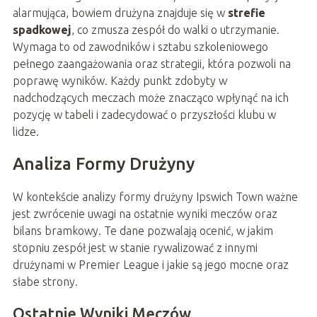
alarmująca, bowiem drużyna znajduje się w
strefie
spadkowej
, co zmusza zespół do walki o utrzymanie.
Wymaga to od zawodników i sztabu szkoleniowego
pełnego zaangażowania oraz strategii, która pozwoli na
poprawę wyników. Każdy punkt zdobyty w
nadchodzących meczach może znacząco wpłynąć na ich
pozycję w tabeli i zadecydować o przyszłości klubu w
lidze.
Analiza Formy Drużyny
W kontekście analizy formy drużyny Ipswich Town ważne
jest zwrócenie uwagi na ostatnie wyniki meczów oraz
bilans bramkowy. Te dane pozwalają ocenić, w jakim
stopniu zespół jest w stanie rywalizować z innymi
drużynami w Premier League i jakie są jego mocne oraz
słabe strony.
Ostatnie Wyniki Meczów