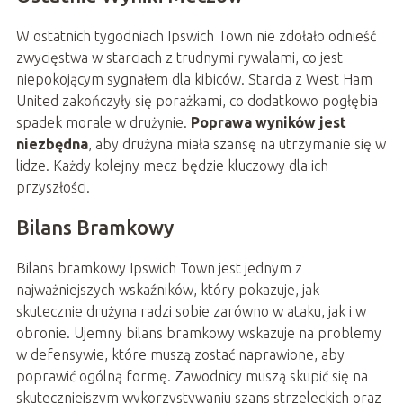
W ostatnich tygodniach Ipswich Town nie zdołało odnieść
zwycięstwa w starciach z trudnymi rywalami, co jest
niepokojącym sygnałem dla kibiców. Starcia z West Ham
United zakończyły się porażkami, co dodatkowo pogłębia
spadek morale w drużynie.
Poprawa wyników jest
niezbędna
, aby drużyna miała szansę na utrzymanie się w
lidze. Każdy kolejny mecz będzie kluczowy dla ich
przyszłości.
Bilans Bramkowy
Bilans bramkowy Ipswich Town jest jednym z
najważniejszych wskaźników, który pokazuje, jak
skutecznie drużyna radzi sobie zarówno w ataku, jak i w
obronie. Ujemny bilans bramkowy wskazuje na problemy
w defensywie, które muszą zostać naprawione, aby
poprawić ogólną formę. Zawodnicy muszą skupić się na
skuteczniejszym wykorzystywaniu szans strzeleckich oraz