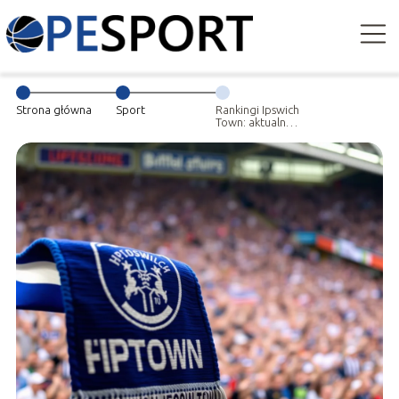
Strona główna
Sport
Rankingi Ipswich
Town: aktualna
pozycja w
Premier League