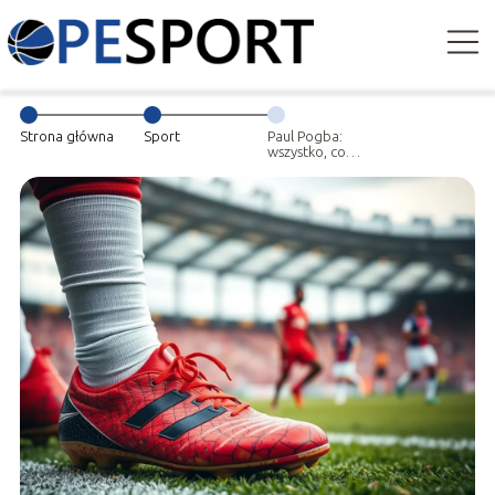
Strona główna
Sport
Paul Pogba:
wszystko, co
musisz wiedzieć
o jego karierze i
życiu