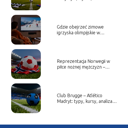
Gdzie obejrzeć zimowe
igrzyska olimpijskie w
telewizji i online?
Reprezentacja Norwegii w
piłce nożnej mężczyzn –
historia, sukcesy, najlepsi
piłkarze
Club Brugge – Atlético
Madryt: typy, kursy, analiza
meczu