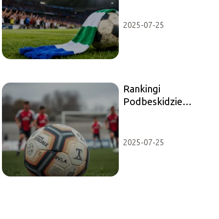
2025-07-25
Rankingi
Podbeskidzie
Bielsko-Biała:
aktualna pozycja w
2 Lidze
2025-07-25