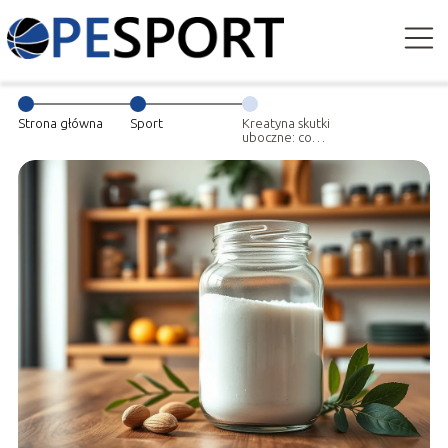
Strona główna
Sport
Kreatyna skutki
uboczne: co
warto wiedzieć
przed
suplementacją?