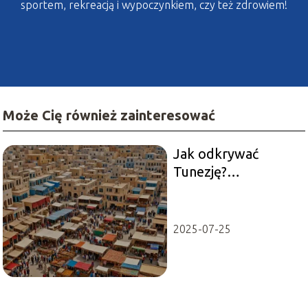
sportem, rekreacją i wypoczynkiem, czy też zdrowiem!
Może Cię również zainteresować
Jak odkrywać
Tunezję?
Najciekawsze
atrakcje i lokalizacje
do zobaczenia
2025-07-25