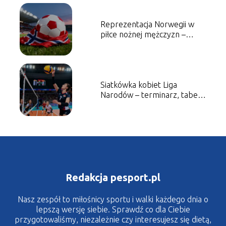
Reprezentacja Norwegii w
piłce nożnej mężczyzn –
historia, sukcesy, najlepsi
piłkarze
Siatkówka kobiet Liga
Narodów – terminarz, tabela,
zasady
Redakcja pesport.pl
Nasz zespół to miłośnicy sportu i walki każdego dnia o
lepszą wersję siebie. Sprawdź co dla Ciebie
przygotowaliśmy, niezależnie czy interesujesz się dietą,