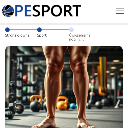
Strona główna
Sport
Ćwiczenia na
nogi: 9
skutecznych
sposobów na
piękne uda i
pośladki